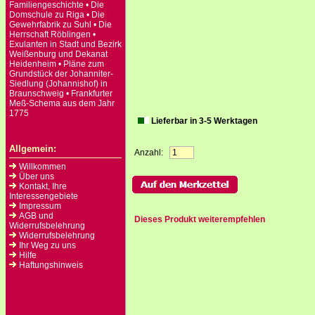
Familiengeschichte • Die
Domschule zu Riga • Die
Gewehrfabrik zu Suhl • Die
Herrschaft Röblingen •
Exulanten in Stadt und Bezirk
Weißenburg und Dekanat
Heidenheim • Pläne zum
Grundstück der Johanniter-
Siedlung (Johannishof) in
Braunschweig • Frankfurter
Meß-Schema aus dem Jahr
1775
Lieferbar in 3-5 Werktagen
Allgemein:
Anzahl:
Willkommen
Über uns
Kontakt, Ihre
Interessengebiete
Impressum
AGB und
Dieses Produkt weiterempfehlen
Widerrufsbelehrung
Widerrufsbelehrung
Ihr Weg zu uns
Hilfe
Haftungshinweis