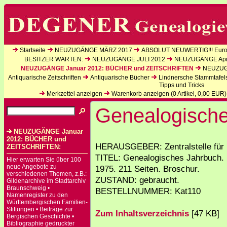
Startseite
NEUZUGÄNGE MÄRZ 2017
ABSOLUT NEUWERTIG!!! Europ
BESITZER WARTEN:
NEUZUGÄNGE JULI 2012
NEUZUGÄNGE Apri
NEUZUGÄNGE Januar 2012: BÜCHER und ZEITSCHRIFTEN
NEUZUGÄ
Antiquarische Zeitschriften
Antiquarische Bücher
Lindnersche Stammtafel
Tipps und Tricks
Merkzettel anzeigen
Warenkorb anzeigen (
0
Artikel,
0,00
EUR)
Genealogische
NEUZUGÄNGE Januar
2012: BÜCHER und
HERAUSGEBER: Zentralstelle für 
ZEITSCHRIFTEN:
TITEL: Genealogisches Jahrbuch. 
Hier erwarten Sie über 100
neue Angebote zu
1975. 211 Seiten. Broschur.
verschiedenen Themen, z.B.:
ZUSTAND: gebraucht.
Gildenarchive im Stadtarchiv
Braunschweig •
BESTELLNUMMER: Kat110
Namenregister zu den
Württembergischen Familien-
Stiftungen • Beiträge zur
Zum Inhaltsverzeichnis
[47 KB]
Bergischen Geschichte •
Bibliographie gedruckter