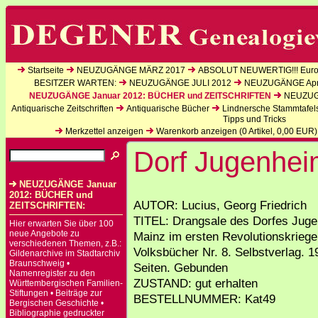
Startseite
NEUZUGÄNGE MÄRZ 2017
ABSOLUT NEUWERTIG!!! Europ
BESITZER WARTEN:
NEUZUGÄNGE JULI 2012
NEUZUGÄNGE Apri
NEUZUGÄNGE Januar 2012: BÜCHER und ZEITSCHRIFTEN
NEUZUGÄ
Antiquarische Zeitschriften
Antiquarische Bücher
Lindnersche Stammtafel
Tipps und Tricks
Merkzettel anzeigen
Warenkorb anzeigen (
0
Artikel,
0,00
EUR)
Dorf Jugenhei
NEUZUGÄNGE Januar
2012: BÜCHER und
AUTOR: Lucius, Georg Friedrich
ZEITSCHRIFTEN:
TITEL: Drangsale des Dorfes Juge
Hier erwarten Sie über 100
neue Angebote zu
Mainz im ersten Revolutionskrieg
verschiedenen Themen, z.B.:
Volksbücher Nr. 8. Selbstverlag. 1
Gildenarchive im Stadtarchiv
Braunschweig •
Seiten. Gebunden
Namenregister zu den
ZUSTAND: gut erhalten
Württembergischen Familien-
Stiftungen • Beiträge zur
BESTELLNUMMER: Kat49
Bergischen Geschichte •
Bibliographie gedruckter