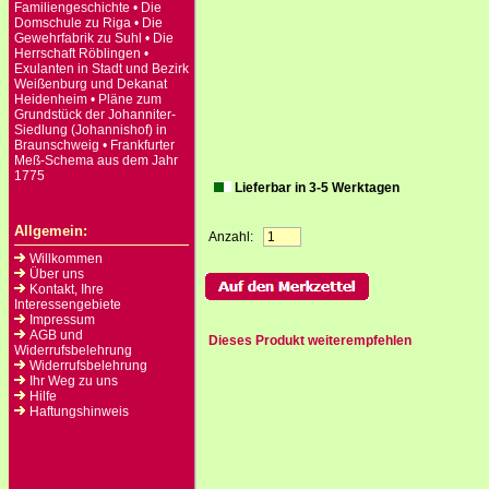
Familiengeschichte • Die
Domschule zu Riga • Die
Gewehrfabrik zu Suhl • Die
Herrschaft Röblingen •
Exulanten in Stadt und Bezirk
Weißenburg und Dekanat
Heidenheim • Pläne zum
Grundstück der Johanniter-
Siedlung (Johannishof) in
Braunschweig • Frankfurter
Meß-Schema aus dem Jahr
1775
Lieferbar in 3-5 Werktagen
Allgemein:
Anzahl:
Willkommen
Über uns
Kontakt, Ihre
Interessengebiete
Impressum
AGB und
Dieses Produkt weiterempfehlen
Widerrufsbelehrung
Widerrufsbelehrung
Ihr Weg zu uns
Hilfe
Haftungshinweis