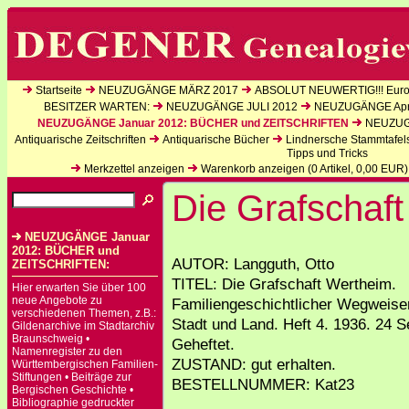
Startseite
NEUZUGÄNGE MÄRZ 2017
ABSOLUT NEUWERTIG!!! Europ
BESITZER WARTEN:
NEUZUGÄNGE JULI 2012
NEUZUGÄNGE Apri
NEUZUGÄNGE Januar 2012: BÜCHER und ZEITSCHRIFTEN
NEUZUGÄ
Antiquarische Zeitschriften
Antiquarische Bücher
Lindnersche Stammtafel
Tipps und Tricks
Merkzettel anzeigen
Warenkorb anzeigen (
0
Artikel,
0,00
EUR)
Die Grafschaf
NEUZUGÄNGE Januar
2012: BÜCHER und
AUTOR: Langguth, Otto
ZEITSCHRIFTEN:
TITEL: Die Grafschaft Wertheim.
Hier erwarten Sie über 100
neue Angebote zu
Familiengeschichtlicher Wegweise
verschiedenen Themen, z.B.:
Stadt und Land. Heft 4. 1936. 24 S
Gildenarchive im Stadtarchiv
Braunschweig •
Geheftet.
Namenregister zu den
ZUSTAND: gut erhalten.
Württembergischen Familien-
Stiftungen • Beiträge zur
BESTELLNUMMER: Kat23
Bergischen Geschichte •
Bibliographie gedruckter