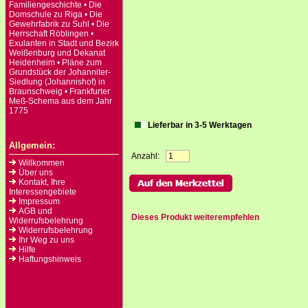
Familiengeschichte • Die
Domschule zu Riga • Die
Gewehrfabrik zu Suhl • Die
Herrschaft Röblingen •
Exulanten in Stadt und Bezirk
Weißenburg und Dekanat
Heidenheim • Pläne zum
Grundstück der Johanniter-
Siedlung (Johannishof) in
Braunschweig • Frankfurter
Meß-Schema aus dem Jahr
1775
Lieferbar in 3-5 Werktagen
Allgemein:
Anzahl:
Willkommen
Über uns
Kontakt, Ihre
Interessengebiete
Impressum
AGB und
Dieses Produkt weiterempfehlen
Widerrufsbelehrung
Widerrufsbelehrung
Ihr Weg zu uns
Hilfe
Haftungshinweis