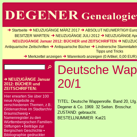
Startseite
NEUZUGÄNGE MÄRZ 2017
ABSOLUT NEUWERTIG!!! Europ
BESITZER WARTEN:
NEUZUGÄNGE JULI 2012
NEUZUGÄNGE Apri
NEUZUGÄNGE Januar 2012: BÜCHER und ZEITSCHRIFTEN
NEUZUGÄ
Antiquarische Zeitschriften
Antiquarische Bücher
Lindnersche Stammtafel
Tipps und Tricks
Merkzettel anzeigen
Warenkorb anzeigen (
0
Artikel,
0,00
EUR)
Deutsche Wapp
20/1
NEUZUGÄNGE Januar
2012: BÜCHER und
ZEITSCHRIFTEN:
Hier erwarten Sie über 100
neue Angebote zu
TITEL: Deutsche Wappenrolle. Band 20, Lfg. 
verschiedenen Themen, z.B.:
Degener & Co. 1969. 32 Seiten. Broschur.
Gildenarchive im Stadtarchiv
ZUSTAND: gebraucht.
Braunschweig •
Namenregister zu den
BESTELLNUMMER: Kat21
Württembergischen Familien-
Stiftungen • Beiträge zur
Bergischen Geschichte •
Bibliographie gedruckter