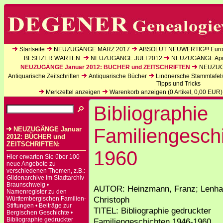
Startseite
NEUZUGÄNGE MÄRZ 2017
ABSOLUT NEUWERTIG!!! Europ
BESITZER WARTEN:
NEUZUGÄNGE JULI 2012
NEUZUGÄNGE Apri
NEUZUGÄNGE Januar 2012: BÜCHER und ZEITSCHRIFTEN
NEUZUGÄ
Antiquarische Zeitschriften
Antiquarische Bücher
Lindnersche Stammtafel
Tipps und Tricks
Merkzettel anzeigen
Warenkorb anzeigen (
0
Artikel,
0,00
EUR)
Bibliographie
Familiengesch
NEUZUGÄNGE Januar
2012: BÜCHER und
ZEITSCHRIFTEN:
1960
Hier erwarten Sie über 100
neue Angebote zu
verschiedenen Themen, z.B.:
Gildenarchive im Stadtarchiv
Braunschweig •
AUTOR: Heinzmann, Franz; Lenhar
Namenregister zu den
Christoph
Württembergischen Familien-
Stiftungen • Beiträge zur
TITEL: Bibliographie gedruckter
Bergischen Geschichte •
Bibliographie gedruckter
Familiengeschichten 1946-1960.