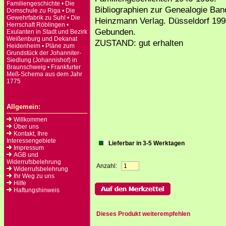
Familiengeschichte • Die
Bibliographien zur Genealogie Ban
Domschule zu Riga • Die
Gewehrfabrik zu Suhl • Die
Heinzmann Verlag. Düsseldorf 199
Herrschaft Röblingen •
Gebunden.
Exulanten in Stadt und Bezirk
Weißenburg und Dekanat
ZUSTAND: gut erhalten
Heidenheim • Pläne zum
Grundstück der Johanniter-
Siedlung (Johannishof) in
Braunschweig • Frankfurter
Meß-Schema aus dem Jahr
1775
Allgemein:
Willkommen
Über uns
Kontakt, Ihre
Interessengebiete
Lieferbar in 3-5 Werktagen
Impressum
AGB und
Widerrufsbelehrung
Anzahl:
Widerrufsbelehrung
Ihr Weg zu uns
Hilfe
Haftungshinweis
Dieses Produkt weiterempfehlen