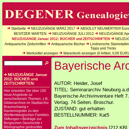
Startseite
NEUZUGÄNGE MÄRZ 2017
ABSOLUT NEUWERTIG!!! Europ
BESITZER WARTEN:
NEUZUGÄNGE JULI 2012
NEUZUGÄNGE Apri
NEUZUGÄNGE Januar 2012: BÜCHER und ZEITSCHRIFTEN
NEUZUGÄ
Antiquarische Zeitschriften
Antiquarische Bücher
Lindnersche Stammtafel
Tipps und Tricks
Merkzettel anzeigen
Warenkorb anzeigen (
0
Artikel,
0,00
EUR)
Bayerische Arc
NEUZUGÄNGE Januar
2012: BÜCHER und
AUTOR: Heider, Josef
ZEITSCHRIFTEN:
TITEL: Seminararchiv Neuburg a.d
Hier erwarten Sie über 100
neue Angebote zu
Bayerische Archivinventare Heft 7.
verschiedenen Themen, z.B.:
Verlag. 74 Seiten. Broschur.
Gildenarchive im Stadtarchiv
Braunschweig •
ZUSTAND: gut erhalten
Namenregister zu den
BESTELLNUMMER: Kat5
Württembergischen Familien-
Stiftungen • Beiträge zur
Bergischen Geschichte •
Zum Inhaltsverzeichnis
[212 KB]
Bibliographie gedruckter