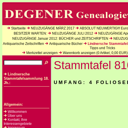
Startseite
NEUZUGÄNGE MÄRZ 2017
ABSOLUT NEUWERTIG!!! Europ
BESITZER WARTEN:
NEUZUGÄNGE JULI 2012
NEUZUGÄNGE Apri
NEUZUGÄNGE Januar 2012: BÜCHER und ZEITSCHRIFTEN
NEUZUGÄ
Antiquarische Zeitschriften
Antiquarische Bücher
Lindnersche Stammtafel
Tipps und Tricks
Merkzettel anzeigen
Warenkorb anzeigen (
0
Artikel,
0,00
EUR)
Stammtafel 81
Lindnersche
Stammtafelsammlung 18.
U M F A N G : 4 F O L I O S E 
Jh.:
Allgemein:
Willkommen
Über uns
Kontakt, Ihre
Interessengebiete
Impressum