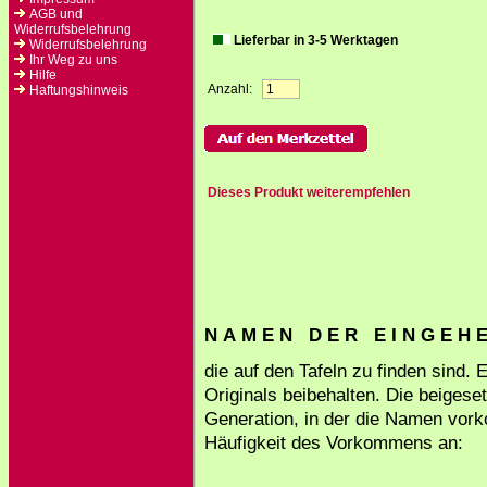
AGB und
Widerrufsbelehrung
Lieferbar in 3-5 Werktagen
Widerrufsbelehrung
Ihr Weg zu uns
Hilfe
Anzahl:
Haftungshinweis
Dieses Produkt weiterempfehlen
N A M E N D E R E I N G E H E 
die auf den Tafeln zu finden sind.
Originals beibehalten. Die beigese
Generation, in der die Namen vork
Häufigkeit des Vorkommens an: