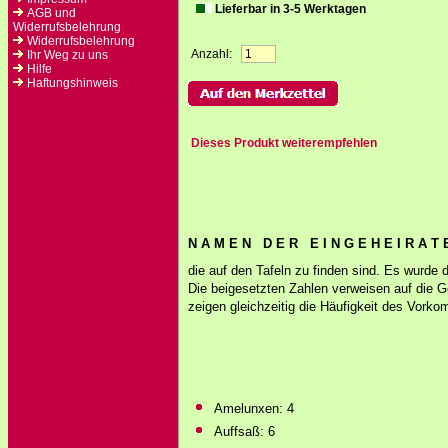
Lieferbar in 3-5 Werktagen
AGB und
Widerrufsbelehrung
Widerrufsbelehrung
Anzahl:
Ihr Weg zu uns
Hilfe
Haftungshinweis
Dieses Produkt weiterempfehlen
N A M E N D E R E I N G E H E I R A T 
die auf den Tafeln zu finden sind. Es wurde 
Die beigesetzten Zahlen verweisen auf die 
zeigen gleichzeitig die Häufigkeit des Vork
Amelunxen: 4
Auffsaß: 6