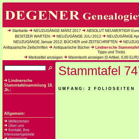
Startseite
NEUZUGÄNGE MÄRZ 2017
ABSOLUT NEUWERTIG!!! Europ
BESITZER WARTEN:
NEUZUGÄNGE JULI 2012
NEUZUGÄNGE Apri
NEUZUGÄNGE Januar 2012: BÜCHER und ZEITSCHRIFTEN
NEUZUGÄ
Antiquarische Zeitschriften
Antiquarische Bücher
Lindnersche Stammtafel
Tipps und Tricks
Merkzettel anzeigen
Warenkorb anzeigen (
0
Artikel,
0,00
EUR)
Stammtafel 74
Lindnersche
Stammtafelsammlung 18.
U M F A N G : 2 F O L I O S E I T E N
Jh.:
Allgemein:
Willkommen
Über uns
Kontakt, Ihre
Interessengebiete
Impressum