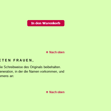
Nach oben
E T E N F R A U E N ,
die Schreibweise des Originals beibehalten.
Generation, in der die Namen vorkommen, und
ommens an:
Nach oben