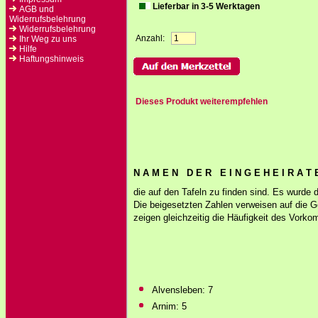
Lieferbar in 3-5 Werktagen
AGB und
Widerrufsbelehrung
Widerrufsbelehrung
Anzahl:
Ihr Weg zu uns
Hilfe
Haftungshinweis
Dieses Produkt weiterempfehlen
N A M E N D E R E I N G E H E I R A T 
die auf den Tafeln zu finden sind. Es wurde 
Die beigesetzten Zahlen verweisen auf die 
zeigen gleichzeitig die Häufigkeit des Vork
Alvensleben: 7
Arnim: 5