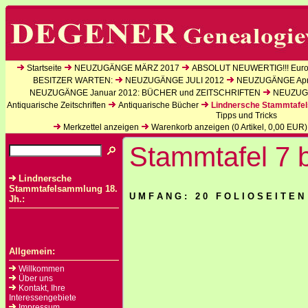
Startseite
NEUZUGÄNGE MÄRZ 2017
ABSOLUT NEUWERTIG!!! Europ
BESITZER WARTEN:
NEUZUGÄNGE JULI 2012
NEUZUGÄNGE Apri
NEUZUGÄNGE Januar 2012: BÜCHER und ZEITSCHRIFTEN
NEUZUGÄ
Antiquarische Zeitschriften
Antiquarische Bücher
Lindnersche Stammtafel
Tipps und Tricks
Merkzettel anzeigen
Warenkorb anzeigen (
0
Artikel,
0,00
EUR)
Stammtafel 7 b
Lindnersche
Stammtafelsammlung 18.
U M F A N G : 2 0 F O L I O S E I T E N
Jh.:
Allgemein:
Willkommen
Über uns
Kontakt, Ihre
Interessengebiete
Impressum