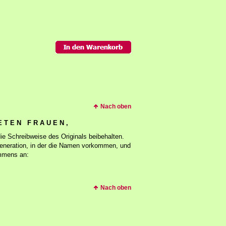
Nach oben
E T E N F R A U E N ,
die Schreibweise des Originals beibehalten.
Generation, in der die Namen vorkommen, und
ommens an:
Nach oben