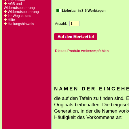
AGB und
Widerrufsbelehrung
Lieferbar in 3-5 Werktagen
Widerrufsbelehrung
Ihr Weg zu uns
Hilfe
Anzahl:
Haftungshinweis
Dieses Produkt weiterempfehlen
N A M E N D E R E I N G E H E 
die auf den Tafeln zu finden sind.
Originals beibehalten. Die beigese
Generation, in der die Namen vork
Häufigkeit des Vorkommens an: