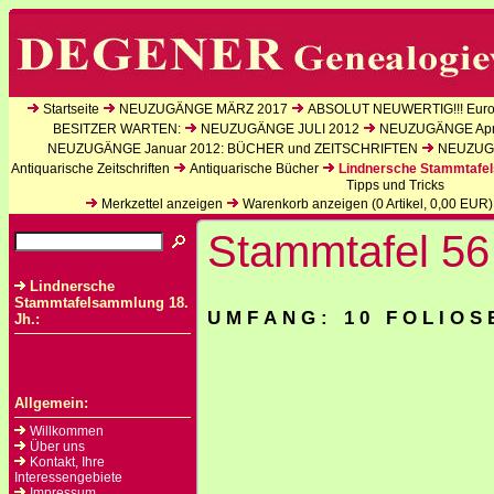
Startseite
NEUZUGÄNGE MÄRZ 2017
ABSOLUT NEUWERTIG!!! Europ
BESITZER WARTEN:
NEUZUGÄNGE JULI 2012
NEUZUGÄNGE Apri
NEUZUGÄNGE Januar 2012: BÜCHER und ZEITSCHRIFTEN
NEUZUGÄ
Antiquarische Zeitschriften
Antiquarische Bücher
Lindnersche Stammtafel
Tipps und Tricks
Merkzettel anzeigen
Warenkorb anzeigen (
0
Artikel,
0,00
EUR)
Stammtafel 56 
Lindnersche
Stammtafelsammlung 18.
U M F A N G : 1 0 F O L I O S 
Jh.:
Allgemein:
Willkommen
Über uns
Kontakt, Ihre
Interessengebiete
Impressum