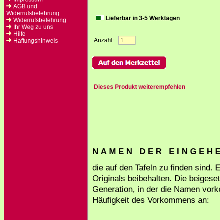
AGB und
Widerrufsbelehrung
Lieferbar in 3-5 Werktagen
Widerrufsbelehrung
Ihr Weg zu uns
Hilfe
Anzahl:
Haftungshinweis
Dieses Produkt weiterempfehlen
N A M E N D E R E I N G E H E 
die auf den Tafeln zu finden sind.
Originals beibehalten. Die beigese
Generation, in der die Namen vork
Häufigkeit des Vorkommens an: