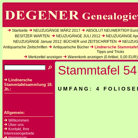
Startseite
NEUZUGÄNGE MÄRZ 2017
ABSOLUT NEUWERTIG!!! Europ
BESITZER WARTEN:
NEUZUGÄNGE JULI 2012
NEUZUGÄNGE Apri
NEUZUGÄNGE Januar 2012: BÜCHER und ZEITSCHRIFTEN
NEUZUGÄ
Antiquarische Zeitschriften
Antiquarische Bücher
Lindnersche Stammtafel
Tipps und Tricks
Merkzettel anzeigen
Warenkorb anzeigen (
0
Artikel,
0,00
EUR)
Stammtafel 54
Lindnersche
Stammtafelsammlung 18.
U M F A N G : 4 F O L I O S E 
Jh.:
Allgemein:
Willkommen
Über uns
Kontakt, Ihre
Interessengebiete
Impressum