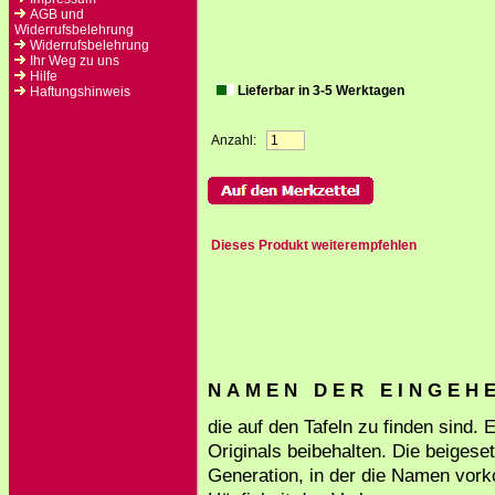
AGB und
Widerrufsbelehrung
Widerrufsbelehrung
Ihr Weg zu uns
Hilfe
Lieferbar in 3-5 Werktagen
Haftungshinweis
Anzahl:
Dieses Produkt weiterempfehlen
N A M E N D E R E I N G E H E 
die auf den Tafeln zu finden sind.
Originals beibehalten. Die beigese
Generation, in der die Namen vork