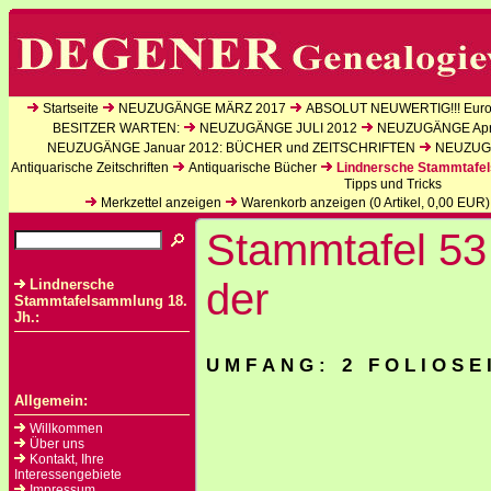
Startseite
NEUZUGÄNGE MÄRZ 2017
ABSOLUT NEUWERTIG!!! Europ
BESITZER WARTEN:
NEUZUGÄNGE JULI 2012
NEUZUGÄNGE Apri
NEUZUGÄNGE Januar 2012: BÜCHER und ZEITSCHRIFTEN
NEUZUGÄ
Antiquarische Zeitschriften
Antiquarische Bücher
Lindnersche Stammtafel
Tipps und Tricks
Merkzettel anzeigen
Warenkorb anzeigen (
0
Artikel,
0,00
EUR)
Stammtafel 53 
der
Lindnersche
Stammtafelsammlung 18.
Jh.:
U M F A N G : 2 F O L I O S E 
Allgemein:
Willkommen
Über uns
Kontakt, Ihre
Interessengebiete
Impressum