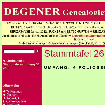
Startseite
NEUZUGÄNGE MÄRZ 2017
ABSOLUT NEUWERTIG!!! Europ
BESITZER WARTEN:
NEUZUGÄNGE JULI 2012
NEUZUGÄNGE Apri
NEUZUGÄNGE Januar 2012: BÜCHER und ZEITSCHRIFTEN
NEUZUGÄ
Antiquarische Zeitschriften
Antiquarische Bücher
Lindnersche Stammtafel
Tipps und Tricks
Merkzettel anzeigen
Warenkorb anzeigen (
0
Artikel,
0,00
EUR)
Stammtafel 26
Lindnersche
Stammtafelsammlung 18.
U M F A N G : 4 F O L I O S E 
Jh.:
Allgemein:
Willkommen
Über uns
Kontakt, Ihre
Interessengebiete
Impressum