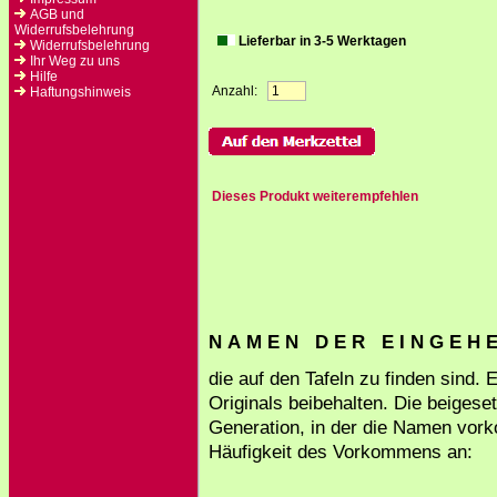
AGB und
Widerrufsbelehrung
Lieferbar in 3-5 Werktagen
Widerrufsbelehrung
Ihr Weg zu uns
Hilfe
Anzahl:
Haftungshinweis
Dieses Produkt weiterempfehlen
N A M E N D E R E I N G E H E 
die auf den Tafeln zu finden sind.
Originals beibehalten. Die beigese
Generation, in der die Namen vork
Häufigkeit des Vorkommens an: