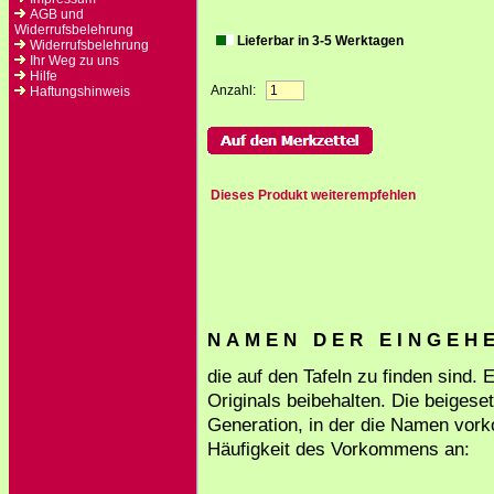
AGB und
Widerrufsbelehrung
Lieferbar in 3-5 Werktagen
Widerrufsbelehrung
Ihr Weg zu uns
Hilfe
Anzahl:
Haftungshinweis
Dieses Produkt weiterempfehlen
N A M E N D E R E I N G E H E 
die auf den Tafeln zu finden sind.
Originals beibehalten. Die beigese
Generation, in der die Namen vork
Häufigkeit des Vorkommens an: