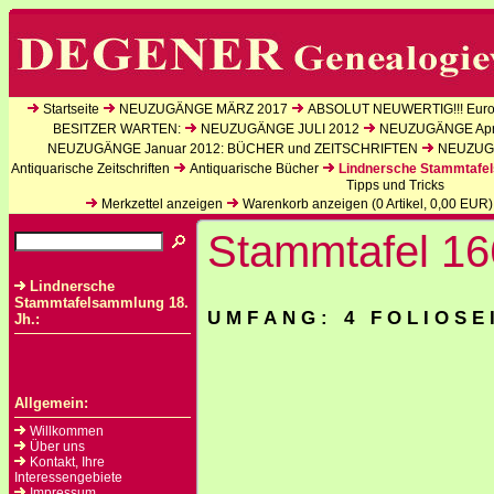
Startseite
NEUZUGÄNGE MÄRZ 2017
ABSOLUT NEUWERTIG!!! Europ
BESITZER WARTEN:
NEUZUGÄNGE JULI 2012
NEUZUGÄNGE Apri
NEUZUGÄNGE Januar 2012: BÜCHER und ZEITSCHRIFTEN
NEUZUGÄ
Antiquarische Zeitschriften
Antiquarische Bücher
Lindnersche Stammtafel
Tipps und Tricks
Merkzettel anzeigen
Warenkorb anzeigen (
0
Artikel,
0,00
EUR)
Stammtafel 16
Lindnersche
Stammtafelsammlung 18.
U M F A N G : 4 F O L I O S E 
Jh.:
Allgemein:
Willkommen
Über uns
Kontakt, Ihre
Interessengebiete
Impressum