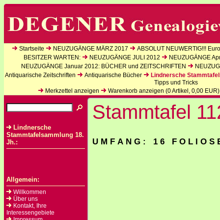
Startseite
NEUZUGÄNGE MÄRZ 2017
ABSOLUT NEUWERTIG!!! Europ
BESITZER WARTEN:
NEUZUGÄNGE JULI 2012
NEUZUGÄNGE Apri
NEUZUGÄNGE Januar 2012: BÜCHER und ZEITSCHRIFTEN
NEUZUGÄ
Antiquarische Zeitschriften
Antiquarische Bücher
Lindnersche Stammtafel
Tipps und Tricks
Merkzettel anzeigen
Warenkorb anzeigen (
0
Artikel,
0,00
EUR)
Stammtafel 11
Lindnersche
Stammtafelsammlung 18.
U M F A N G : 1 6 F O L I O S 
Jh.:
Allgemein:
Willkommen
Über uns
Kontakt, Ihre
Interessengebiete
Impressum