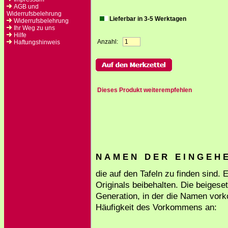
AGB und
Widerrufsbelehrung
Lieferbar in 3-5 Werktagen
Widerrufsbelehrung
Ihr Weg zu uns
Hilfe
Anzahl:
Haftungshinweis
Dieses Produkt weiterempfehlen
N A M E N D E R E I N G E H E 
die auf den Tafeln zu finden sind.
Originals beibehalten. Die beigese
Generation, in der die Namen vork
Häufigkeit des Vorkommens an: