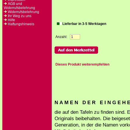
AGB und
Widerrufsbelehrung
Widerrufsbelehrung
Ihr Weg zu uns
Hilfe
Lieferbar in 3-5 Werktagen
Haftungshinweis
Anzahl:
Dieses Produkt weiterempfehlen
N A M E N D E R E I N G E H E 
die auf den Tafeln zu finden sind.
Originals beibehalten. Die beigese
Generation, in der die Namen vork