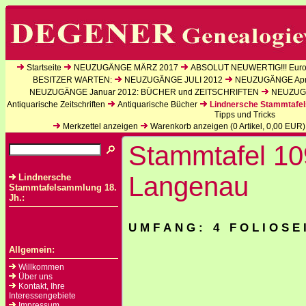
Startseite
NEUZUGÄNGE MÄRZ 2017
ABSOLUT NEUWERTIG!!! Europ
BESITZER WARTEN:
NEUZUGÄNGE JULI 2012
NEUZUGÄNGE Apri
NEUZUGÄNGE Januar 2012: BÜCHER und ZEITSCHRIFTEN
NEUZUGÄ
Antiquarische Zeitschriften
Antiquarische Bücher
Lindnersche Stammtafel
Tipps und Tricks
Merkzettel anzeigen
Warenkorb anzeigen (
0
Artikel,
0,00
EUR)
Stammtafel 10
Langenau
Lindnersche
Stammtafelsammlung 18.
Jh.:
U M F A N G : 4 F O L I O S E 
Allgemein:
Willkommen
Über uns
Kontakt, Ihre
Interessengebiete
Impressum