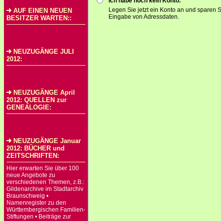
Ich habe noch kein Konto.
Legen Sie jetzt ein Konto an und sparen S
AUF EINEN NEUEN
Eingabe von Adressdaten.
BESITZER WARTEN::
NEUZUGÄNGE JULI
2012:
NEUZUGÄNGE April
2012: QUELLEN zur
GENEALOGIE:
NEUZUGÄNGE Januar
2012: BÜCHER und
ZEITSCHRIFTEN:
Hier erwarten Sie über 100
neue Angebote zu
verschiedenen Themen, z.B.:
Gildenarchive im Stadtarchiv
Braunschweig •
Namenregister zu den
Württembergischen Familien-
Stiftungen • Beiträge zur