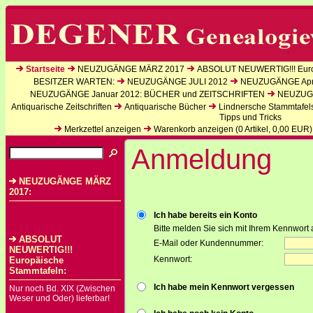
Startseite
NEUZUGÄNGE MÄRZ 2017
ABSOLUT NEUWERTIG!!! Euro
BESITZER WARTEN:
NEUZUGÄNGE JULI 2012
NEUZUGÄNGE Apri
NEUZUGÄNGE Januar 2012: BÜCHER und ZEITSCHRIFTEN
NEUZUGÄ
Antiquarische Zeitschriften
Antiquarische Bücher
Lindnersche Stammtafel
Tipps und Tricks
Merkzettel anzeigen
Warenkorb anzeigen (
0
Artikel,
0,00
EUR)
Anmeldung
NEUZUGÄNGE MÄRZ
2017:
Ich habe bereits ein Konto
Bitte melden Sie sich mit Ihrem Kennwort 
ABSOLUT
E-Mail oder Kundennummer:
NEUWERTIG!!!
Kennwort:
Europäische
Stammtafeln:
Ich habe mein Kennwort vergessen
Nur noch Bd. XIX (Zwischen
Weser und Oder) lieferbar!