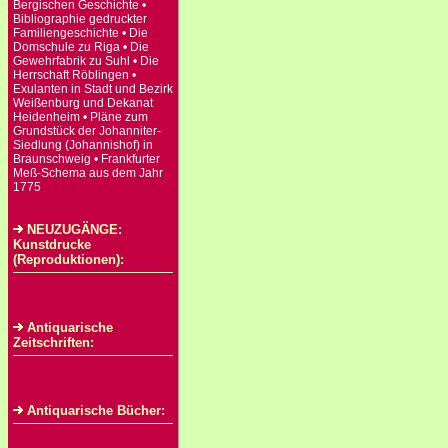
Bergischen Geschichte •
Bibliographie gedruckter
Familiengeschichte • Die
Domschule zu Riga • Die
Gewehrfabrik zu Suhl • Die
Herrschaft Röblingen •
Exulanten in Stadt und Bezirk
Weißenburg und Dekanat
Heidenheim • Pläne zum
Grundstück der Johanniter-
Siedlung (Johannishof) in
Braunschweig • Frankfurter
Meß-Schema aus dem Jahr
1775
NEUZUGÄNGE:
Kunstdrucke
(Reproduktionen):
Antiquarische
Zeitschriften:
Antiquarische Bücher: