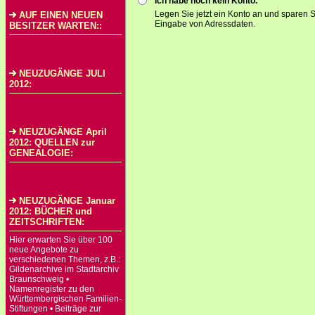
Ich habe noch kein Konto.
Legen Sie jetzt ein Konto an und sparen S
AUF EINEN NEUEN
Eingabe von Adressdaten.
BESITZER WARTEN::
NEUZUGÄNGE JULI
2012:
NEUZUGÄNGE April
2012: QUELLEN zur
GENEALOGIE:
NEUZUGÄNGE Januar
2012: BÜCHER und
ZEITSCHRIFTEN:
Hier erwarten Sie über 100
neue Angebote zu
verschiedenen Themen, z.B.:
Gildenarchive im Stadtarchiv
Braunschweig •
Namenregister zu den
Württembergischen Familien-
Stiftungen • Beiträge zur