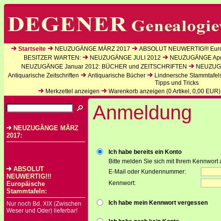
Startseite
NEUZUGÄNGE MÄRZ 2017
ABSOLUT NEUWERTIG!!! Euro
BESITZER WARTEN:
NEUZUGÄNGE JULI 2012
NEUZUGÄNGE Apri
NEUZUGÄNGE Januar 2012: BÜCHER und ZEITSCHRIFTEN
NEUZUGÄ
Antiquarische Zeitschriften
Antiquarische Bücher
Lindnersche Stammtafel
Tipps und Tricks
Merkzettel anzeigen
Warenkorb anzeigen (
0
Artikel,
0,00
EUR)
Anmeldung
NEUZUGÄNGE MÄRZ
2017:
Ich habe bereits ein Konto
Bitte melden Sie sich mit Ihrem Kennwort 
ABSOLUT
E-Mail oder Kundennummer:
NEUWERTIG!!!
Kennwort:
Europäische
Stammtafeln:
Ich habe mein Kennwort vergessen
Nur noch Bd. XIX (Zwischen
Weser und Oder) lieferbar!