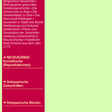
Bergischen Geschichte •
Bibliographie gedruckter
Familiengeschichte • Die
Domschule zu Riga • Die
Gewehrfabrik zu Suhl • Die
Herrschaft Röblingen •
Exulanten in Stadt und Bezirk
Weißenburg und Dekanat
Heidenheim • Pläne zum
Grundstück der Johanniter-
Siedlung (Johannishof) in
Braunschweig • Frankfurter
Meß-Schema aus dem Jahr
1775
NEUZUGÄNGE:
Kunstdrucke
(Reproduktionen):
Antiquarische
Zeitschriften:
Antiquarische Bücher: