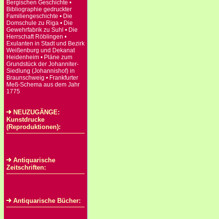
Bergischen Geschichte •
Bibliographie gedruckter
Familiengeschichte • Die
Domschule zu Riga • Die
Gewehrfabrik zu Suhl • Die
Herrschaft Röblingen •
Exulanten in Stadt und Bezirk
Weißenburg und Dekanat
Heidenheim • Pläne zum
Grundstück der Johanniter-
Siedlung (Johannishof) in
Braunschweig • Frankfurter
Meß-Schema aus dem Jahr
1775
NEUZUGÄNGE:
Kunstdrucke
(Reproduktionen):
Antiquarische
Zeitschriften:
Antiquarische Bücher: