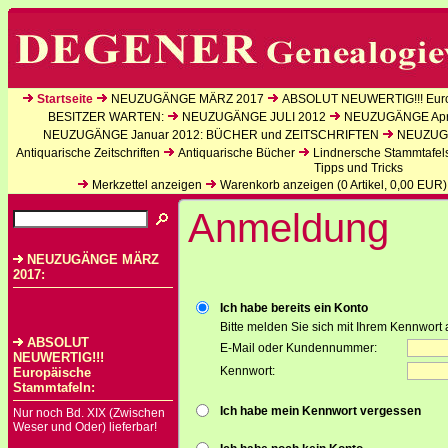
Startseite
NEUZUGÄNGE MÄRZ 2017
ABSOLUT NEUWERTIG!!! Euro
BESITZER WARTEN:
NEUZUGÄNGE JULI 2012
NEUZUGÄNGE Apri
NEUZUGÄNGE Januar 2012: BÜCHER und ZEITSCHRIFTEN
NEUZUGÄ
Antiquarische Zeitschriften
Antiquarische Bücher
Lindnersche Stammtafel
Tipps und Tricks
Merkzettel anzeigen
Warenkorb anzeigen (
0
Artikel,
0,00
EUR)
Anmeldung
NEUZUGÄNGE MÄRZ
2017:
Ich habe bereits ein Konto
Bitte melden Sie sich mit Ihrem Kennwort 
ABSOLUT
E-Mail oder Kundennummer:
NEUWERTIG!!!
Kennwort:
Europäische
Stammtafeln:
Ich habe mein Kennwort vergessen
Nur noch Bd. XIX (Zwischen
Weser und Oder) lieferbar!