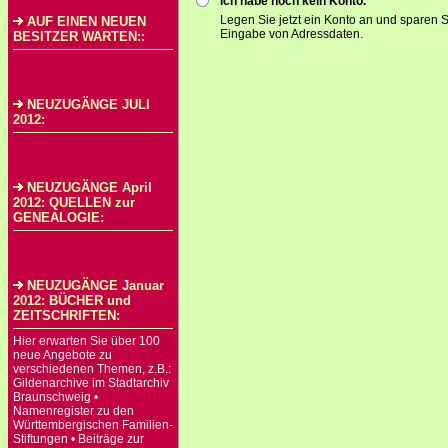
Ich habe noch kein Konto.
Legen Sie jetzt ein Konto an und sparen S
AUF EINEN NEUEN
Eingabe von Adressdaten.
BESITZER WARTEN::
NEUZUGÄNGE JULI
2012:
NEUZUGÄNGE April
2012: QUELLEN zur
GENEALOGIE:
NEUZUGÄNGE Januar
2012: BÜCHER und
ZEITSCHRIFTEN:
Hier erwarten Sie über 100
neue Angebote zu
verschiedenen Themen, z.B.:
Gildenarchive im Stadtarchiv
Braunschweig •
Namenregister zu den
Württembergischen Familien-
Stiftungen • Beiträge zur