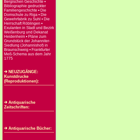
Bergischen Geschichte •
Bibliographie gedruckter
Familiengeschichte • Die
Domschule zu Riga • Die
Gewehrfabrik zu Suhl • Die
Herrschaft Röblingen •
Exulanten in Stadt und Bezirk
Weißenburg und Dekanat
Heidenheim • Pläne zum
Grundstück der Johanniter-
Siedlung (Johannishof) in
Braunschweig • Frankfurter
Meß-Schema aus dem Jahr
1775
NEUZUGÄNGE:
Kunstdrucke
(Reproduktionen):
Antiquarische
Zeitschriften:
Antiquarische Bücher: