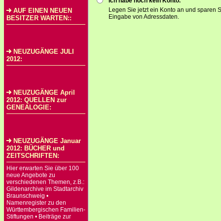
Ich habe noch kein Konto.
Legen Sie jetzt ein Konto an und sparen S
AUF EINEN NEUEN
Eingabe von Adressdaten.
BESITZER WARTEN::
NEUZUGÄNGE JULI
2012:
NEUZUGÄNGE April
2012: QUELLEN zur
GENEALOGIE:
NEUZUGÄNGE Januar
2012: BÜCHER und
ZEITSCHRIFTEN:
Hier erwarten Sie über 100
neue Angebote zu
verschiedenen Themen, z.B.:
Gildenarchive im Stadtarchiv
Braunschweig •
Namenregister zu den
Württembergischen Familien-
Stiftungen • Beiträge zur