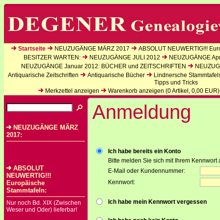
Startseite
NEUZUGÄNGE MÄRZ 2017
ABSOLUT NEUWERTIG!!! Euro
BESITZER WARTEN:
NEUZUGÄNGE JULI 2012
NEUZUGÄNGE Apri
NEUZUGÄNGE Januar 2012: BÜCHER und ZEITSCHRIFTEN
NEUZUGÄ
Antiquarische Zeitschriften
Antiquarische Bücher
Lindnersche Stammtafel
Tipps und Tricks
Merkzettel anzeigen
Warenkorb anzeigen (
0
Artikel,
0,00
EUR)
Anmeldung
NEUZUGÄNGE MÄRZ
2017:
Ich habe bereits ein Konto
Bitte melden Sie sich mit Ihrem Kennwort 
ABSOLUT
E-Mail oder Kundennummer:
NEUWERTIG!!!
Kennwort:
Europäische
Stammtafeln:
Ich habe mein Kennwort vergessen
Nur noch Bd. XIX (Zwischen
Weser und Oder) lieferbar!