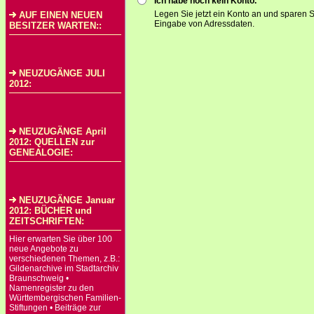
Ich habe noch kein Konto.
Legen Sie jetzt ein Konto an und sparen S
AUF EINEN NEUEN
Eingabe von Adressdaten.
BESITZER WARTEN::
NEUZUGÄNGE JULI
2012:
NEUZUGÄNGE April
2012: QUELLEN zur
GENEALOGIE:
NEUZUGÄNGE Januar
2012: BÜCHER und
ZEITSCHRIFTEN:
Hier erwarten Sie über 100
neue Angebote zu
verschiedenen Themen, z.B.:
Gildenarchive im Stadtarchiv
Braunschweig •
Namenregister zu den
Württembergischen Familien-
Stiftungen • Beiträge zur