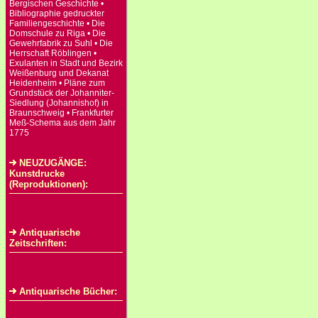
Bergischen Geschichte •
Bibliographie gedruckter
Familiengeschichte • Die
Domschule zu Riga • Die
Gewehrfabrik zu Suhl • Die
Herrschaft Röblingen •
Exulanten in Stadt und Bezirk
Weißenburg und Dekanat
Heidenheim • Pläne zum
Grundstück der Johanniter-
Siedlung (Johannishof) in
Braunschweig • Frankfurter
Meß-Schema aus dem Jahr
1775
NEUZUGÄNGE:
Kunstdrucke
(Reproduktionen):
Antiquarische
Zeitschriften:
Antiquarische Bücher: