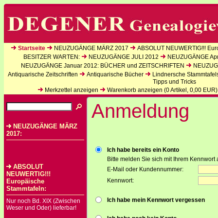
Startseite
NEUZUGÄNGE MÄRZ 2017
ABSOLUT NEUWERTIG!!! Euro
BESITZER WARTEN:
NEUZUGÄNGE JULI 2012
NEUZUGÄNGE Apri
NEUZUGÄNGE Januar 2012: BÜCHER und ZEITSCHRIFTEN
NEUZUGÄ
Antiquarische Zeitschriften
Antiquarische Bücher
Lindnersche Stammtafel
Tipps und Tricks
Merkzettel anzeigen
Warenkorb anzeigen (
0
Artikel,
0,00
EUR)
Anmeldung
NEUZUGÄNGE MÄRZ
2017:
Ich habe bereits ein Konto
Bitte melden Sie sich mit Ihrem Kennwort 
ABSOLUT
E-Mail oder Kundennummer:
NEUWERTIG!!!
Kennwort:
Europäische
Stammtafeln:
Ich habe mein Kennwort vergessen
Nur noch Bd. XIX (Zwischen
Weser und Oder) lieferbar!