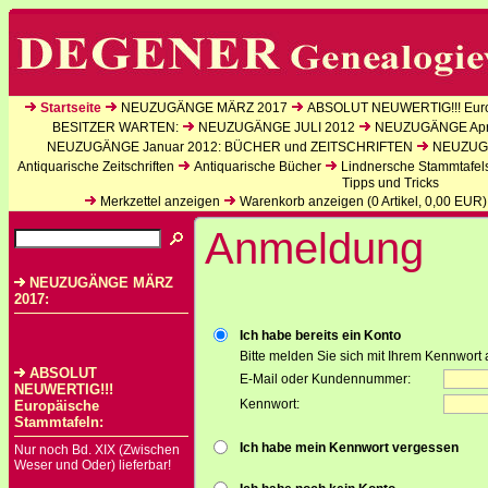
Startseite
NEUZUGÄNGE MÄRZ 2017
ABSOLUT NEUWERTIG!!! Euro
BESITZER WARTEN:
NEUZUGÄNGE JULI 2012
NEUZUGÄNGE Apri
NEUZUGÄNGE Januar 2012: BÜCHER und ZEITSCHRIFTEN
NEUZUGÄ
Antiquarische Zeitschriften
Antiquarische Bücher
Lindnersche Stammtafel
Tipps und Tricks
Merkzettel anzeigen
Warenkorb anzeigen (
0
Artikel,
0,00
EUR)
Anmeldung
NEUZUGÄNGE MÄRZ
2017:
Ich habe bereits ein Konto
Bitte melden Sie sich mit Ihrem Kennwort 
ABSOLUT
E-Mail oder Kundennummer:
NEUWERTIG!!!
Kennwort:
Europäische
Stammtafeln:
Ich habe mein Kennwort vergessen
Nur noch Bd. XIX (Zwischen
Weser und Oder) lieferbar!