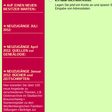
Ich habe noch kein Konto.
Legen Sie jetzt ein Konto an und sparen S
AUF EINEN NEUEN
Eingabe von Adressdaten.
BESITZER WARTEN::
NEUZUGÄNGE JULI
2012:
NEUZUGÄNGE April
2012: QUELLEN zur
GENEALOGIE:
NEUZUGÄNGE Januar
2012: BÜCHER und
ZEITSCHRIFTEN:
Hier erwarten Sie über 100
neue Angebote zu
verschiedenen Themen, z.B.:
Gildenarchive im Stadtarchiv
Braunschweig •
Namenregister zu den
Württembergischen Familien-
Stiftungen • Beiträge zur