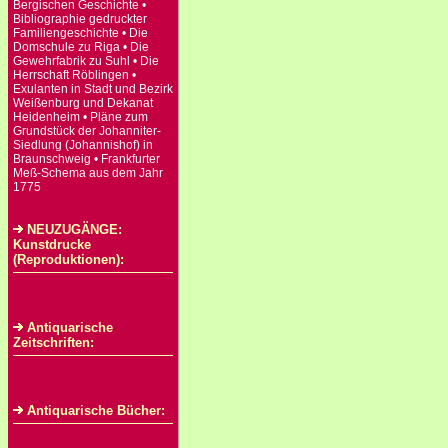
Bergischen Geschichte •
Bibliographie gedruckter
Familiengeschichte • Die
Domschule zu Riga • Die
Gewehrfabrik zu Suhl • Die
Herrschaft Röblingen •
Exulanten in Stadt und Bezirk
Weißenburg und Dekanat
Heidenheim • Pläne zum
Grundstück der Johanniter-
Siedlung (Johannishof) in
Braunschweig • Frankfurter
Meß-Schema aus dem Jahr
1775
NEUZUGÄNGE:
Kunstdrucke
(Reproduktionen):
Antiquarische
Zeitschriften:
Antiquarische Bücher: