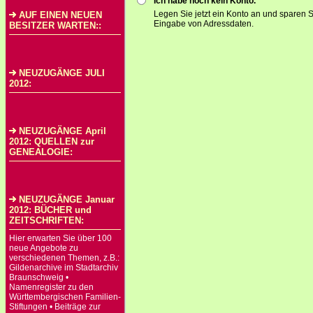
Ich habe noch kein Konto.
Legen Sie jetzt ein Konto an und sparen S
AUF EINEN NEUEN
Eingabe von Adressdaten.
BESITZER WARTEN::
NEUZUGÄNGE JULI
2012:
NEUZUGÄNGE April
2012: QUELLEN zur
GENEALOGIE:
NEUZUGÄNGE Januar
2012: BÜCHER und
ZEITSCHRIFTEN:
Hier erwarten Sie über 100
neue Angebote zu
verschiedenen Themen, z.B.:
Gildenarchive im Stadtarchiv
Braunschweig •
Namenregister zu den
Württembergischen Familien-
Stiftungen • Beiträge zur