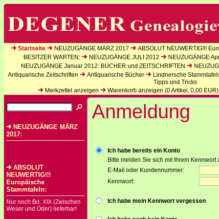
Startseite
NEUZUGÄNGE MÄRZ 2017
ABSOLUT NEUWERTIG!!! Euro
BESITZER WARTEN:
NEUZUGÄNGE JULI 2012
NEUZUGÄNGE Apri
NEUZUGÄNGE Januar 2012: BÜCHER und ZEITSCHRIFTEN
NEUZUGÄ
Antiquarische Zeitschriften
Antiquarische Bücher
Lindnersche Stammtafel
Tipps und Tricks
Merkzettel anzeigen
Warenkorb anzeigen (
0
Artikel,
0,00
EUR)
Anmeldung
NEUZUGÄNGE MÄRZ
2017:
Ich habe bereits ein Konto
Bitte melden Sie sich mit Ihrem Kennwort 
ABSOLUT
E-Mail oder Kundennummer:
NEUWERTIG!!!
Kennwort:
Europäische
Stammtafeln:
Ich habe mein Kennwort vergessen
Nur noch Bd. XIX (Zwischen
Weser und Oder) lieferbar!