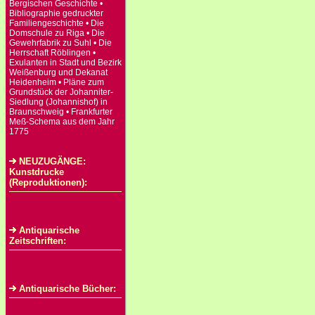
Bergischen Geschichte •
Bibliographie gedruckter
Familiengeschichte • Die
Domschule zu Riga • Die
Gewehrfabrik zu Suhl • Die
Herrschaft Röblingen •
Exulanten in Stadt und Bezirk
Weißenburg und Dekanat
Heidenheim • Pläne zum
Grundstück der Johanniter-
Siedlung (Johannishof) in
Braunschweig • Frankfurter
Meß-Schema aus dem Jahr
1775
NEUZUGÄNGE:
Kunstdrucke
(Reproduktionen):
Antiquarische
Zeitschriften:
Antiquarische Bücher: