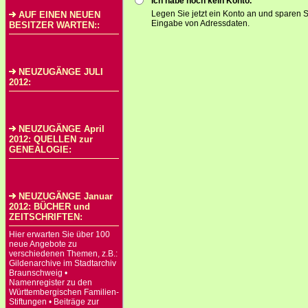
Ich habe noch kein Konto.
Legen Sie jetzt ein Konto an und sparen S
AUF EINEN NEUEN
Eingabe von Adressdaten.
BESITZER WARTEN::
NEUZUGÄNGE JULI
2012:
NEUZUGÄNGE April
2012: QUELLEN zur
GENEALOGIE:
NEUZUGÄNGE Januar
2012: BÜCHER und
ZEITSCHRIFTEN:
Hier erwarten Sie über 100
neue Angebote zu
verschiedenen Themen, z.B.:
Gildenarchive im Stadtarchiv
Braunschweig •
Namenregister zu den
Württembergischen Familien-
Stiftungen • Beiträge zur