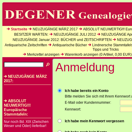
Startseite
NEUZUGÄNGE MÄRZ 2017
ABSOLUT NEUWERTIG!!! Euro
BESITZER WARTEN:
NEUZUGÄNGE JULI 2012
NEUZUGÄNGE Apri
NEUZUGÄNGE Januar 2012: BÜCHER und ZEITSCHRIFTEN
NEUZUGÄ
Antiquarische Zeitschriften
Antiquarische Bücher
Lindnersche Stammtafel
Tipps und Tricks
Merkzettel anzeigen
Warenkorb anzeigen (
0
Artikel,
0,00
EUR)
Anmeldung
NEUZUGÄNGE MÄRZ
2017:
Ich habe bereits ein Konto
Bitte melden Sie sich mit Ihrem Kennwort 
ABSOLUT
E-Mail oder Kundennummer:
NEUWERTIG!!!
Kennwort:
Europäische
Stammtafeln:
Ich habe mein Kennwort vergessen
Nur noch Bd. XIX (Zwischen
Weser und Oder) lieferbar!