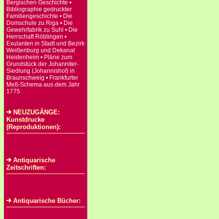
Bergischen Geschichte •
Bibliographie gedruckter
Familiengeschichte • Die
Domschule zu Riga • Die
Gewehrfabrik zu Suhl • Die
Herrschaft Röblingen •
Exulanten in Stadt und Bezirk
Weißenburg und Dekanat
Heidenheim • Pläne zum
Grundstück der Johanniter-
Siedlung (Johannishof) in
Braunschweig • Frankfurter
Meß-Schema aus dem Jahr
1775
NEUZUGÄNGE:
Kunstdrucke
(Reproduktionen):
Antiquarische
Zeitschriften:
Antiquarische Bücher: