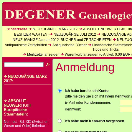
Startseite
NEUZUGÄNGE MÄRZ 2017
ABSOLUT NEUWERTIG!!! Euro
BESITZER WARTEN:
NEUZUGÄNGE JULI 2012
NEUZUGÄNGE Apri
NEUZUGÄNGE Januar 2012: BÜCHER und ZEITSCHRIFTEN
NEUZUGÄ
Antiquarische Zeitschriften
Antiquarische Bücher
Lindnersche Stammtafel
Tipps und Tricks
Merkzettel anzeigen
Warenkorb anzeigen (
0
Artikel,
0,00
EUR)
Anmeldung
NEUZUGÄNGE MÄRZ
2017:
Ich habe bereits ein Konto
Bitte melden Sie sich mit Ihrem Kennwort 
ABSOLUT
E-Mail oder Kundennummer:
NEUWERTIG!!!
Kennwort:
Europäische
Stammtafeln:
Ich habe mein Kennwort vergessen
Nur noch Bd. XIX (Zwischen
Weser und Oder) lieferbar!