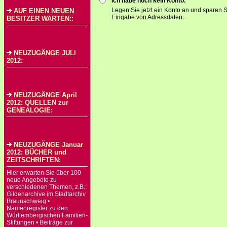
Ich habe noch kein Konto.
Legen Sie jetzt ein Konto an und sparen S
AUF EINEN NEUEN
Eingabe von Adressdaten.
BESITZER WARTEN::
NEUZUGÄNGE JULI
2012:
NEUZUGÄNGE April
2012: QUELLEN zur
GENEALOGIE:
NEUZUGÄNGE Januar
2012: BÜCHER und
ZEITSCHRIFTEN:
Hier erwarten Sie über 100
neue Angebote zu
verschiedenen Themen, z.B.:
Gildenarchive im Stadtarchiv
Braunschweig •
Namenregister zu den
Württembergischen Familien-
Stiftungen • Beiträge zur