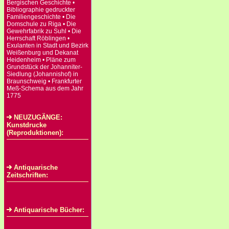
Bergischen Geschichte •
Bibliographie gedruckter
Familiengeschichte • Die
Domschule zu Riga • Die
Gewehrfabrik zu Suhl • Die
Herrschaft Röblingen •
Exulanten in Stadt und Bezirk
Weißenburg und Dekanat
Heidenheim • Pläne zum
Grundstück der Johanniter-
Siedlung (Johannishof) in
Braunschweig • Frankfurter
Meß-Schema aus dem Jahr
1775
NEUZUGÄNGE:
Kunstdrucke
(Reproduktionen):
Antiquarische
Zeitschriften:
Antiquarische Bücher: