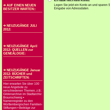
Ich habe noch kein Konto.
Legen Sie jetzt ein Konto an und sparen S
AUF EINEN NEUEN
Eingabe von Adressdaten.
BESITZER WARTEN::
NEUZUGÄNGE JULI
2012:
NEUZUGÄNGE April
2012: QUELLEN zur
GENEALOGIE:
NEUZUGÄNGE Januar
2012: BÜCHER und
ZEITSCHRIFTEN:
Hier erwarten Sie über 100
neue Angebote zu
verschiedenen Themen, z.B.:
Gildenarchive im Stadtarchiv
Braunschweig •
Namenregister zu den
Württembergischen Familien-
Stiftungen • Beiträge zur