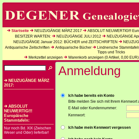
Startseite
NEUZUGÄNGE MÄRZ 2017
ABSOLUT NEUWERTIG!!! Euro
BESITZER WARTEN:
NEUZUGÄNGE JULI 2012
NEUZUGÄNGE Apri
NEUZUGÄNGE Januar 2012: BÜCHER und ZEITSCHRIFTEN
NEUZUGÄ
Antiquarische Zeitschriften
Antiquarische Bücher
Lindnersche Stammtafel
Tipps und Tricks
Merkzettel anzeigen
Warenkorb anzeigen (
0
Artikel,
0,00
EUR)
Anmeldung
NEUZUGÄNGE MÄRZ
2017:
Ich habe bereits ein Konto
Bitte melden Sie sich mit Ihrem Kennwort 
ABSOLUT
E-Mail oder Kundennummer:
NEUWERTIG!!!
Kennwort:
Europäische
Stammtafeln:
Ich habe mein Kennwort vergessen
Nur noch Bd. XIX (Zwischen
Weser und Oder) lieferbar!