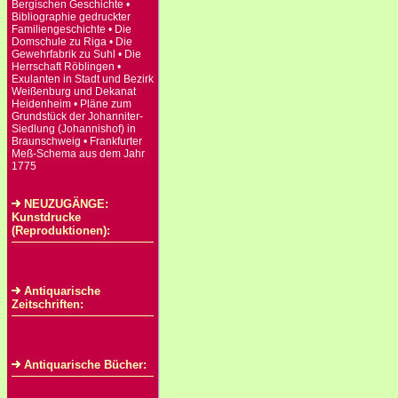
Bergischen Geschichte •
Bibliographie gedruckter
Familiengeschichte • Die
Domschule zu Riga • Die
Gewehrfabrik zu Suhl • Die
Herrschaft Röblingen •
Exulanten in Stadt und Bezirk
Weißenburg und Dekanat
Heidenheim • Pläne zum
Grundstück der Johanniter-
Siedlung (Johannishof) in
Braunschweig • Frankfurter
Meß-Schema aus dem Jahr
1775
NEUZUGÄNGE:
Kunstdrucke
(Reproduktionen):
Antiquarische
Zeitschriften:
Antiquarische Bücher: