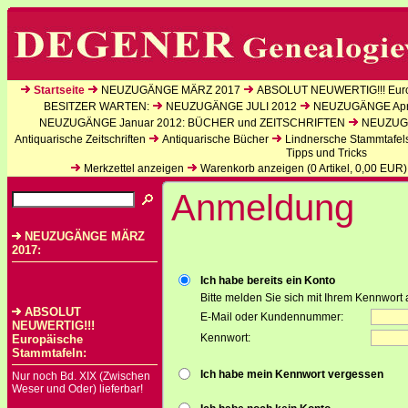
Startseite
NEUZUGÄNGE MÄRZ 2017
ABSOLUT NEUWERTIG!!! Euro
BESITZER WARTEN:
NEUZUGÄNGE JULI 2012
NEUZUGÄNGE Apri
NEUZUGÄNGE Januar 2012: BÜCHER und ZEITSCHRIFTEN
NEUZUGÄ
Antiquarische Zeitschriften
Antiquarische Bücher
Lindnersche Stammtafel
Tipps und Tricks
Merkzettel anzeigen
Warenkorb anzeigen (
0
Artikel,
0,00
EUR)
Anmeldung
NEUZUGÄNGE MÄRZ
2017:
Ich habe bereits ein Konto
Bitte melden Sie sich mit Ihrem Kennwort 
ABSOLUT
E-Mail oder Kundennummer:
NEUWERTIG!!!
Kennwort:
Europäische
Stammtafeln:
Ich habe mein Kennwort vergessen
Nur noch Bd. XIX (Zwischen
Weser und Oder) lieferbar!