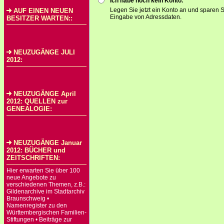
Ich habe noch kein Konto.
Legen Sie jetzt ein Konto an und sparen S
AUF EINEN NEUEN
Eingabe von Adressdaten.
BESITZER WARTEN::
NEUZUGÄNGE JULI
2012:
NEUZUGÄNGE April
2012: QUELLEN zur
GENEALOGIE:
NEUZUGÄNGE Januar
2012: BÜCHER und
ZEITSCHRIFTEN:
Hier erwarten Sie über 100
neue Angebote zu
verschiedenen Themen, z.B.:
Gildenarchive im Stadtarchiv
Braunschweig •
Namenregister zu den
Württembergischen Familien-
Stiftungen • Beiträge zur