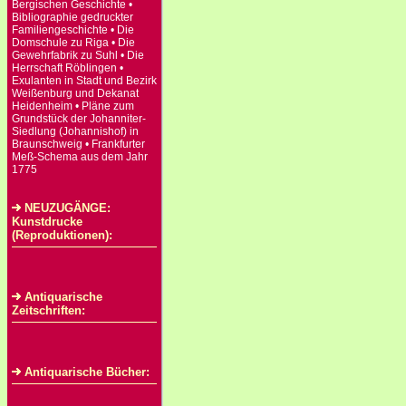
Bergischen Geschichte •
Bibliographie gedruckter
Familiengeschichte • Die
Domschule zu Riga • Die
Gewehrfabrik zu Suhl • Die
Herrschaft Röblingen •
Exulanten in Stadt und Bezirk
Weißenburg und Dekanat
Heidenheim • Pläne zum
Grundstück der Johanniter-
Siedlung (Johannishof) in
Braunschweig • Frankfurter
Meß-Schema aus dem Jahr
1775
NEUZUGÄNGE:
Kunstdrucke
(Reproduktionen):
Antiquarische
Zeitschriften:
Antiquarische Bücher: