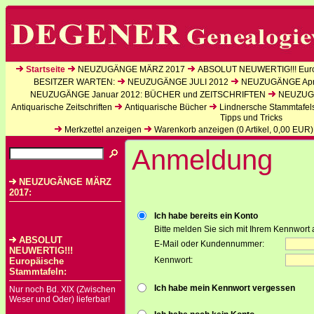
Startseite
NEUZUGÄNGE MÄRZ 2017
ABSOLUT NEUWERTIG!!! Euro
BESITZER WARTEN:
NEUZUGÄNGE JULI 2012
NEUZUGÄNGE Apri
NEUZUGÄNGE Januar 2012: BÜCHER und ZEITSCHRIFTEN
NEUZUGÄ
Antiquarische Zeitschriften
Antiquarische Bücher
Lindnersche Stammtafel
Tipps und Tricks
Merkzettel anzeigen
Warenkorb anzeigen (
0
Artikel,
0,00
EUR)
Anmeldung
NEUZUGÄNGE MÄRZ
2017:
Ich habe bereits ein Konto
Bitte melden Sie sich mit Ihrem Kennwort 
ABSOLUT
E-Mail oder Kundennummer:
NEUWERTIG!!!
Kennwort:
Europäische
Stammtafeln:
Ich habe mein Kennwort vergessen
Nur noch Bd. XIX (Zwischen
Weser und Oder) lieferbar!