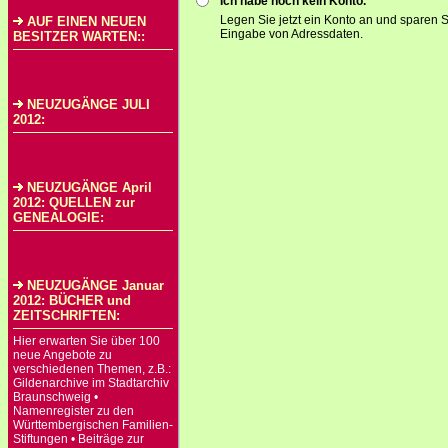
Ich habe noch kein Konto.
Legen Sie jetzt ein Konto an und sparen S
AUF EINEN NEUEN
Eingabe von Adressdaten.
BESITZER WARTEN::
NEUZUGÄNGE JULI
2012:
NEUZUGÄNGE April
2012: QUELLEN zur
GENEALOGIE:
NEUZUGÄNGE Januar
2012: BÜCHER und
ZEITSCHRIFTEN:
Hier erwarten Sie über 100
neue Angebote zu
verschiedenen Themen, z.B.:
Gildenarchive im Stadtarchiv
Braunschweig •
Namenregister zu den
Württembergischen Familien-
Stiftungen • Beiträge zur