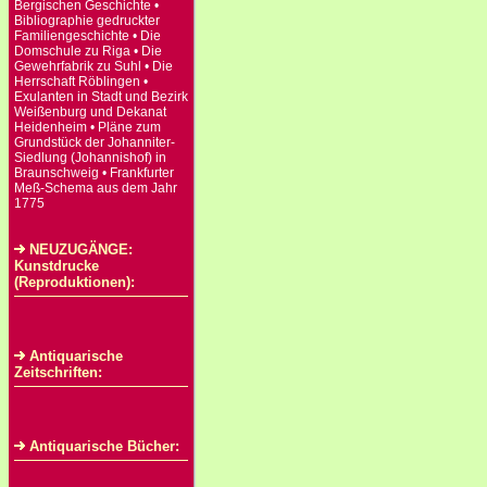
Bergischen Geschichte •
Bibliographie gedruckter
Familiengeschichte • Die
Domschule zu Riga • Die
Gewehrfabrik zu Suhl • Die
Herrschaft Röblingen •
Exulanten in Stadt und Bezirk
Weißenburg und Dekanat
Heidenheim • Pläne zum
Grundstück der Johanniter-
Siedlung (Johannishof) in
Braunschweig • Frankfurter
Meß-Schema aus dem Jahr
1775
NEUZUGÄNGE:
Kunstdrucke
(Reproduktionen):
Antiquarische
Zeitschriften:
Antiquarische Bücher: