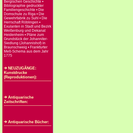
Bergischen Geschichte •
Bibliographie gedruckter
Familiengeschichte • Die
Domschule zu Riga • Die
Gewehrfabrik zu Suhl • Die
Herrschaft Röblingen •
Exulanten in Stadt und Bezirk
Weißenburg und Dekanat
Heidenheim • Pläne zum
Grundstück der Johanniter-
Siedlung (Johannishof) in
Braunschweig • Frankfurter
Meß-Schema aus dem Jahr
1775
NEUZUGÄNGE:
Kunstdrucke
(Reproduktionen):
Antiquarische
Zeitschriften:
Antiquarische Bücher: