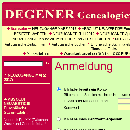
Startseite
NEUZUGÄNGE MÄRZ 2017
ABSOLUT NEUWERTIG!!! Euro
BESITZER WARTEN:
NEUZUGÄNGE JULI 2012
NEUZUGÄNGE Apri
NEUZUGÄNGE Januar 2012: BÜCHER und ZEITSCHRIFTEN
NEUZUGÄ
Antiquarische Zeitschriften
Antiquarische Bücher
Lindnersche Stammtafel
Tipps und Tricks
Merkzettel anzeigen
Warenkorb anzeigen (
0
Artikel,
0,00
EUR)
Anmeldung
NEUZUGÄNGE MÄRZ
2017:
Ich habe bereits ein Konto
Bitte melden Sie sich mit Ihrem Kennwort 
ABSOLUT
E-Mail oder Kundennummer:
NEUWERTIG!!!
Kennwort:
Europäische
Stammtafeln:
Ich habe mein Kennwort vergessen
Nur noch Bd. XIX (Zwischen
Weser und Oder) lieferbar!