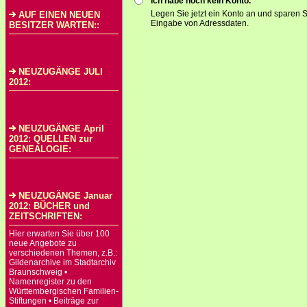
Ich habe noch kein Konto.
Legen Sie jetzt ein Konto an und sparen S
AUF EINEN NEUEN
Eingabe von Adressdaten.
BESITZER WARTEN::
NEUZUGÄNGE JULI
2012:
NEUZUGÄNGE April
2012: QUELLEN zur
GENEALOGIE:
NEUZUGÄNGE Januar
2012: BÜCHER und
ZEITSCHRIFTEN:
Hier erwarten Sie über 100
neue Angebote zu
verschiedenen Themen, z.B.:
Gildenarchive im Stadtarchiv
Braunschweig •
Namenregister zu den
Württembergischen Familien-
Stiftungen • Beiträge zur