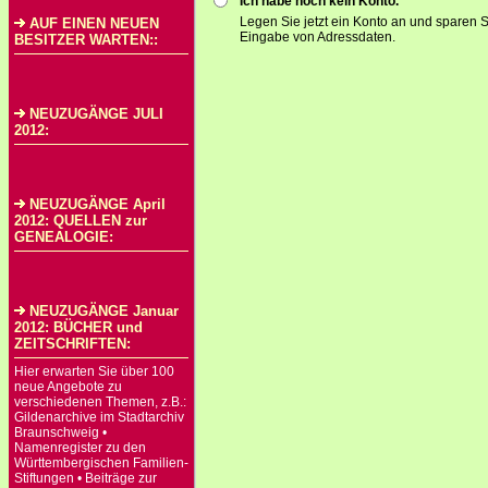
Ich habe noch kein Konto.
Legen Sie jetzt ein Konto an und sparen S
AUF EINEN NEUEN
Eingabe von Adressdaten.
BESITZER WARTEN::
NEUZUGÄNGE JULI
2012:
NEUZUGÄNGE April
2012: QUELLEN zur
GENEALOGIE:
NEUZUGÄNGE Januar
2012: BÜCHER und
ZEITSCHRIFTEN:
Hier erwarten Sie über 100
neue Angebote zu
verschiedenen Themen, z.B.:
Gildenarchive im Stadtarchiv
Braunschweig •
Namenregister zu den
Württembergischen Familien-
Stiftungen • Beiträge zur