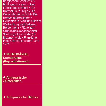
Bergischen Geschichte •
Bibliographie gedruckter
Familiengeschichte • Die
Domschule zu Riga • Die
Gewehrfabrik zu Suhl • Die
Herrschaft Röblingen •
Exulanten in Stadt und Bezirk
Weißenburg und Dekanat
Heidenheim • Pläne zum
Grundstück der Johanniter-
Siedlung (Johannishof) in
Braunschweig • Frankfurter
Meß-Schema aus dem Jahr
1775
NEUZUGÄNGE:
Kunstdrucke
(Reproduktionen):
Antiquarische
Zeitschriften:
Antiquarische Bücher: