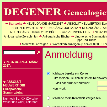
Startseite
NEUZUGÄNGE MÄRZ 2017
ABSOLUT NEUWERTIG!!! Euro
BESITZER WARTEN:
NEUZUGÄNGE JULI 2012
NEUZUGÄNGE Apri
NEUZUGÄNGE Januar 2012: BÜCHER und ZEITSCHRIFTEN
NEUZUGÄ
Antiquarische Zeitschriften
Antiquarische Bücher
Lindnersche Stammtafel
Tipps und Tricks
Merkzettel anzeigen
Warenkorb anzeigen (
0
Artikel,
0,00
EUR)
Anmeldung
NEUZUGÄNGE MÄRZ
2017:
Ich habe bereits ein Konto
Bitte melden Sie sich mit Ihrem Kennwort 
ABSOLUT
E-Mail oder Kundennummer:
NEUWERTIG!!!
Kennwort:
Europäische
Stammtafeln:
Ich habe mein Kennwort vergessen
Nur noch Bd. XIX (Zwischen
Weser und Oder) lieferbar!