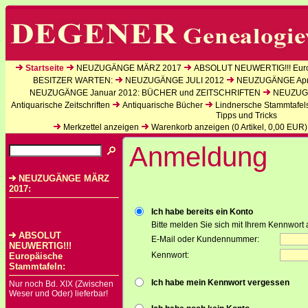
Startseite
NEUZUGÄNGE MÄRZ 2017
ABSOLUT NEUWERTIG!!! Euro
BESITZER WARTEN:
NEUZUGÄNGE JULI 2012
NEUZUGÄNGE Apri
NEUZUGÄNGE Januar 2012: BÜCHER und ZEITSCHRIFTEN
NEUZUGÄ
Antiquarische Zeitschriften
Antiquarische Bücher
Lindnersche Stammtafel
Tipps und Tricks
Merkzettel anzeigen
Warenkorb anzeigen (
0
Artikel,
0,00
EUR)
Anmeldung
NEUZUGÄNGE MÄRZ
2017:
Ich habe bereits ein Konto
Bitte melden Sie sich mit Ihrem Kennwort 
ABSOLUT
E-Mail oder Kundennummer:
NEUWERTIG!!!
Kennwort:
Europäische
Stammtafeln:
Ich habe mein Kennwort vergessen
Nur noch Bd. XIX (Zwischen
Weser und Oder) lieferbar!