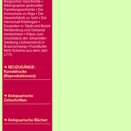
Bergischen Geschichte •
Bibliographie gedruckter
Familiengeschichte • Die
Domschule zu Riga • Die
Gewehrfabrik zu Suhl • Die
Herrschaft Röblingen •
Exulanten in Stadt und Bezirk
Weißenburg und Dekanat
Heidenheim • Pläne zum
Grundstück der Johanniter-
Siedlung (Johannishof) in
Braunschweig • Frankfurter
Meß-Schema aus dem Jahr
1775
NEUZUGÄNGE:
Kunstdrucke
(Reproduktionen):
Antiquarische
Zeitschriften:
Antiquarische Bücher: