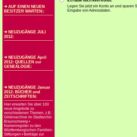
Ich habe noch kein Konto.
Legen Sie jetzt ein Konto an und sparen S
AUF EINEN NEUEN
Eingabe von Adressdaten.
BESITZER WARTEN::
NEUZUGÄNGE JULI
2012:
NEUZUGÄNGE April
2012: QUELLEN zur
GENEALOGIE:
NEUZUGÄNGE Januar
2012: BÜCHER und
ZEITSCHRIFTEN:
Hier erwarten Sie über 100
neue Angebote zu
verschiedenen Themen, z.B.:
Gildenarchive im Stadtarchiv
Braunschweig •
Namenregister zu den
Württembergischen Familien-
Stiftungen • Beiträge zur