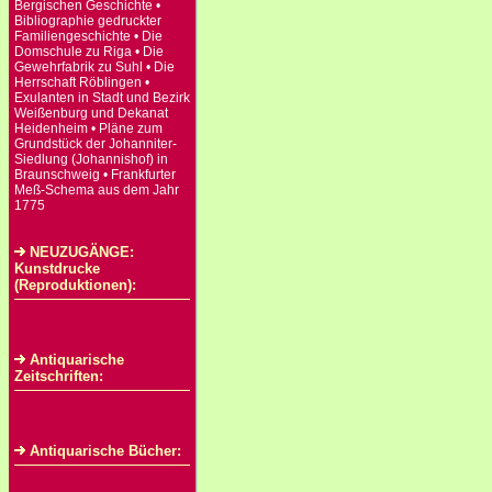
Bergischen Geschichte •
Bibliographie gedruckter
Familiengeschichte • Die
Domschule zu Riga • Die
Gewehrfabrik zu Suhl • Die
Herrschaft Röblingen •
Exulanten in Stadt und Bezirk
Weißenburg und Dekanat
Heidenheim • Pläne zum
Grundstück der Johanniter-
Siedlung (Johannishof) in
Braunschweig • Frankfurter
Meß-Schema aus dem Jahr
1775
NEUZUGÄNGE:
Kunstdrucke
(Reproduktionen):
Antiquarische
Zeitschriften:
Antiquarische Bücher: