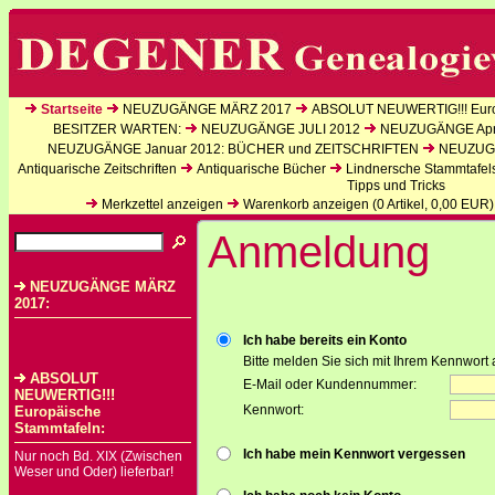
Startseite
NEUZUGÄNGE MÄRZ 2017
ABSOLUT NEUWERTIG!!! Euro
BESITZER WARTEN:
NEUZUGÄNGE JULI 2012
NEUZUGÄNGE Apri
NEUZUGÄNGE Januar 2012: BÜCHER und ZEITSCHRIFTEN
NEUZUGÄ
Antiquarische Zeitschriften
Antiquarische Bücher
Lindnersche Stammtafel
Tipps und Tricks
Merkzettel anzeigen
Warenkorb anzeigen (
0
Artikel,
0,00
EUR)
Anmeldung
NEUZUGÄNGE MÄRZ
2017:
Ich habe bereits ein Konto
Bitte melden Sie sich mit Ihrem Kennwort 
ABSOLUT
E-Mail oder Kundennummer:
NEUWERTIG!!!
Kennwort:
Europäische
Stammtafeln:
Ich habe mein Kennwort vergessen
Nur noch Bd. XIX (Zwischen
Weser und Oder) lieferbar!