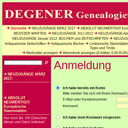
Startseite
NEUZUGÄNGE MÄRZ 2017
ABSOLUT NEUWERTIG!!! Euro
BESITZER WARTEN:
NEUZUGÄNGE JULI 2012
NEUZUGÄNGE Apri
NEUZUGÄNGE Januar 2012: BÜCHER und ZEITSCHRIFTEN
NEUZUGÄ
Antiquarische Zeitschriften
Antiquarische Bücher
Lindnersche Stammtafel
Tipps und Tricks
Merkzettel anzeigen
Warenkorb anzeigen (
0
Artikel,
0,00
EUR)
Anmeldung
NEUZUGÄNGE MÄRZ
2017:
Ich habe bereits ein Konto
Bitte melden Sie sich mit Ihrem Kennwort 
ABSOLUT
E-Mail oder Kundennummer:
NEUWERTIG!!!
Kennwort:
Europäische
Stammtafeln:
Ich habe mein Kennwort vergessen
Nur noch Bd. XIX (Zwischen
Weser und Oder) lieferbar!