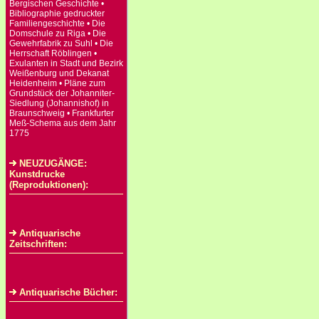
Bergischen Geschichte •
Bibliographie gedruckter
Familiengeschichte • Die
Domschule zu Riga • Die
Gewehrfabrik zu Suhl • Die
Herrschaft Röblingen •
Exulanten in Stadt und Bezirk
Weißenburg und Dekanat
Heidenheim • Pläne zum
Grundstück der Johanniter-
Siedlung (Johannishof) in
Braunschweig • Frankfurter
Meß-Schema aus dem Jahr
1775
NEUZUGÄNGE:
Kunstdrucke
(Reproduktionen):
Antiquarische
Zeitschriften:
Antiquarische Bücher: