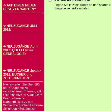
Ich habe noch kein Konto.
Legen Sie jetzt ein Konto an und sparen S
AUF EINEN NEUEN
Eingabe von Adressdaten.
BESITZER WARTEN::
NEUZUGÄNGE JULI
2012:
NEUZUGÄNGE April
2012: QUELLEN zur
GENEALOGIE:
NEUZUGÄNGE Januar
2012: BÜCHER und
ZEITSCHRIFTEN:
Hier erwarten Sie über 100
neue Angebote zu
verschiedenen Themen, z.B.:
Gildenarchive im Stadtarchiv
Braunschweig •
Namenregister zu den
Württembergischen Familien-
Stiftungen • Beiträge zur