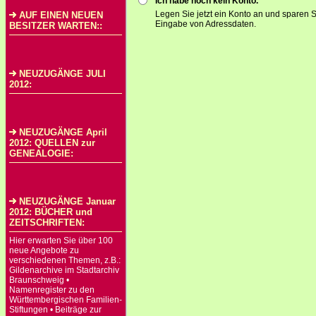
Ich habe noch kein Konto.
Legen Sie jetzt ein Konto an und sparen S
AUF EINEN NEUEN
Eingabe von Adressdaten.
BESITZER WARTEN::
NEUZUGÄNGE JULI
2012:
NEUZUGÄNGE April
2012: QUELLEN zur
GENEALOGIE:
NEUZUGÄNGE Januar
2012: BÜCHER und
ZEITSCHRIFTEN:
Hier erwarten Sie über 100
neue Angebote zu
verschiedenen Themen, z.B.:
Gildenarchive im Stadtarchiv
Braunschweig •
Namenregister zu den
Württembergischen Familien-
Stiftungen • Beiträge zur