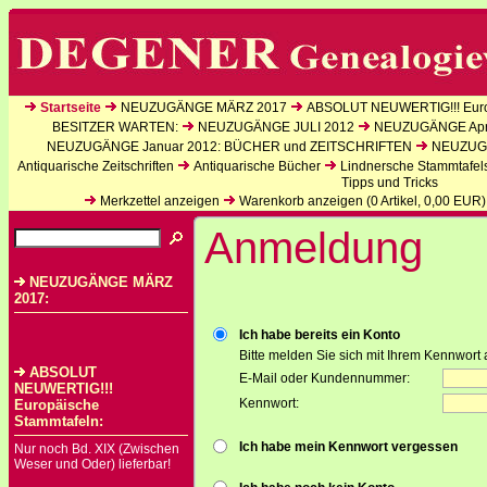
Startseite
NEUZUGÄNGE MÄRZ 2017
ABSOLUT NEUWERTIG!!! Euro
BESITZER WARTEN:
NEUZUGÄNGE JULI 2012
NEUZUGÄNGE Apri
NEUZUGÄNGE Januar 2012: BÜCHER und ZEITSCHRIFTEN
NEUZUGÄ
Antiquarische Zeitschriften
Antiquarische Bücher
Lindnersche Stammtafel
Tipps und Tricks
Merkzettel anzeigen
Warenkorb anzeigen (
0
Artikel,
0,00
EUR)
Anmeldung
NEUZUGÄNGE MÄRZ
2017:
Ich habe bereits ein Konto
Bitte melden Sie sich mit Ihrem Kennwort 
ABSOLUT
E-Mail oder Kundennummer:
NEUWERTIG!!!
Kennwort:
Europäische
Stammtafeln:
Ich habe mein Kennwort vergessen
Nur noch Bd. XIX (Zwischen
Weser und Oder) lieferbar!