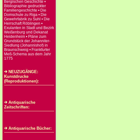
Bergischen Geschichte •
Bibliographie gedruckter
Familiengeschichte • Die
Domschule zu Riga • Die
Gewehrfabrik zu Suhl • Die
Herrschaft Röblingen •
Exulanten in Stadt und Bezirk
Weißenburg und Dekanat
Heidenheim • Pläne zum
Grundstück der Johanniter-
Siedlung (Johannishof) in
Braunschweig • Frankfurter
Meß-Schema aus dem Jahr
1775
NEUZUGÄNGE:
Kunstdrucke
(Reproduktionen):
Antiquarische
Zeitschriften:
Antiquarische Bücher: