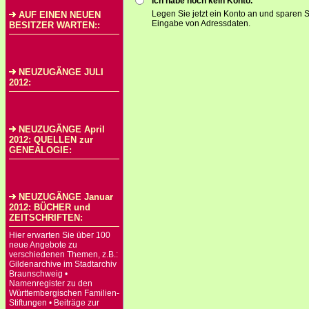
Ich habe noch kein Konto.
Legen Sie jetzt ein Konto an und sparen S
AUF EINEN NEUEN
Eingabe von Adressdaten.
BESITZER WARTEN::
NEUZUGÄNGE JULI
2012:
NEUZUGÄNGE April
2012: QUELLEN zur
GENEALOGIE:
NEUZUGÄNGE Januar
2012: BÜCHER und
ZEITSCHRIFTEN:
Hier erwarten Sie über 100
neue Angebote zu
verschiedenen Themen, z.B.:
Gildenarchive im Stadtarchiv
Braunschweig •
Namenregister zu den
Württembergischen Familien-
Stiftungen • Beiträge zur