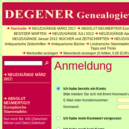
Startseite
NEUZUGÄNGE MÄRZ 2017
ABSOLUT NEUWERTIG!!! Euro
BESITZER WARTEN:
NEUZUGÄNGE JULI 2012
NEUZUGÄNGE Apri
NEUZUGÄNGE Januar 2012: BÜCHER und ZEITSCHRIFTEN
NEUZUGÄ
Antiquarische Zeitschriften
Antiquarische Bücher
Lindnersche Stammtafel
Tipps und Tricks
Merkzettel anzeigen
Warenkorb anzeigen (
0
Artikel,
0,00
EUR)
Anmeldung
NEUZUGÄNGE MÄRZ
2017:
Ich habe bereits ein Konto
Bitte melden Sie sich mit Ihrem Kennwort 
ABSOLUT
E-Mail oder Kundennummer:
NEUWERTIG!!!
Kennwort:
Europäische
Stammtafeln:
Ich habe mein Kennwort vergessen
Nur noch Bd. XIX (Zwischen
Weser und Oder) lieferbar!