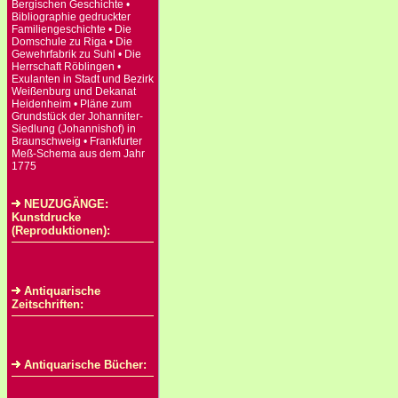
Bergischen Geschichte •
Bibliographie gedruckter
Familiengeschichte • Die
Domschule zu Riga • Die
Gewehrfabrik zu Suhl • Die
Herrschaft Röblingen •
Exulanten in Stadt und Bezirk
Weißenburg und Dekanat
Heidenheim • Pläne zum
Grundstück der Johanniter-
Siedlung (Johannishof) in
Braunschweig • Frankfurter
Meß-Schema aus dem Jahr
1775
NEUZUGÄNGE:
Kunstdrucke
(Reproduktionen):
Antiquarische
Zeitschriften:
Antiquarische Bücher: