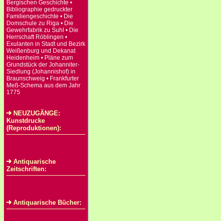
Bergischen Geschichte •
Bibliographie gedruckter
Familiengeschichte • Die
Domschule zu Riga • Die
Gewehrfabrik zu Suhl • Die
Herrschaft Röblingen •
Exulanten in Stadt und Bezirk
Weißenburg und Dekanat
Heidenheim • Pläne zum
Grundstück der Johanniter-
Siedlung (Johannishof) in
Braunschweig • Frankfurter
Meß-Schema aus dem Jahr
1775
NEUZUGÄNGE:
Kunstdrucke
(Reproduktionen):
Antiquarische
Zeitschriften:
Antiquarische Bücher: