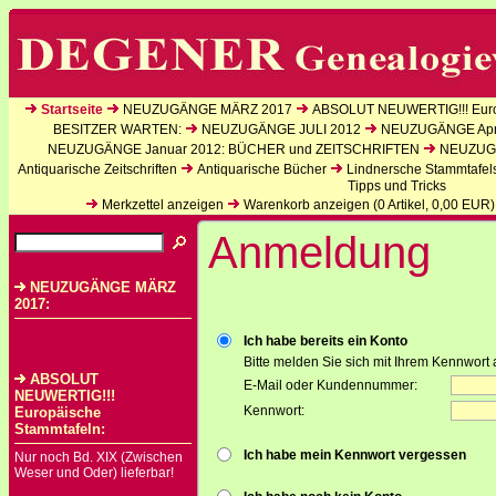
Startseite
NEUZUGÄNGE MÄRZ 2017
ABSOLUT NEUWERTIG!!! Euro
BESITZER WARTEN:
NEUZUGÄNGE JULI 2012
NEUZUGÄNGE Apri
NEUZUGÄNGE Januar 2012: BÜCHER und ZEITSCHRIFTEN
NEUZUGÄ
Antiquarische Zeitschriften
Antiquarische Bücher
Lindnersche Stammtafel
Tipps und Tricks
Merkzettel anzeigen
Warenkorb anzeigen (
0
Artikel,
0,00
EUR)
Anmeldung
NEUZUGÄNGE MÄRZ
2017:
Ich habe bereits ein Konto
Bitte melden Sie sich mit Ihrem Kennwort 
ABSOLUT
E-Mail oder Kundennummer:
NEUWERTIG!!!
Kennwort:
Europäische
Stammtafeln:
Ich habe mein Kennwort vergessen
Nur noch Bd. XIX (Zwischen
Weser und Oder) lieferbar!