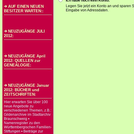
Ich habe noch kein Konto.
Legen Sie jetzt ein Konto an und sparen S
AUF EINEN NEUEN
Eingabe von Adressdaten.
BESITZER WARTEN::
NEUZUGÄNGE JULI
2012:
NEUZUGÄNGE April
2012: QUELLEN zur
GENEALOGIE:
NEUZUGÄNGE Januar
2012: BÜCHER und
ZEITSCHRIFTEN:
Hier erwarten Sie über 100
neue Angebote zu
verschiedenen Themen, z.B.:
Gildenarchive im Stadtarchiv
Braunschweig •
Namenregister zu den
Württembergischen Familien-
Stiftungen • Beiträge zur