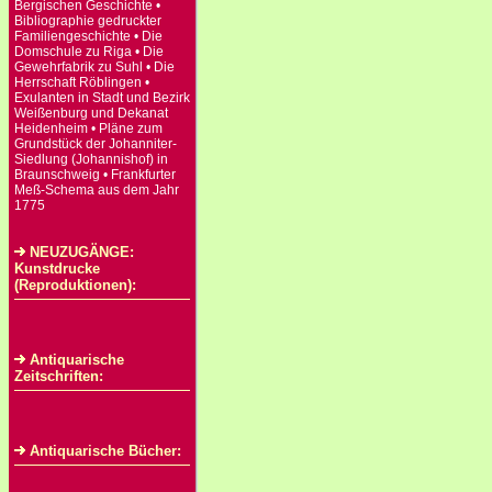
Bergischen Geschichte •
Bibliographie gedruckter
Familiengeschichte • Die
Domschule zu Riga • Die
Gewehrfabrik zu Suhl • Die
Herrschaft Röblingen •
Exulanten in Stadt und Bezirk
Weißenburg und Dekanat
Heidenheim • Pläne zum
Grundstück der Johanniter-
Siedlung (Johannishof) in
Braunschweig • Frankfurter
Meß-Schema aus dem Jahr
1775
NEUZUGÄNGE:
Kunstdrucke
(Reproduktionen):
Antiquarische
Zeitschriften:
Antiquarische Bücher: