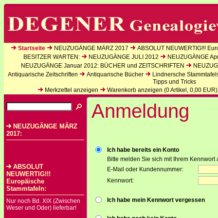
Startseite
NEUZUGÄNGE MÄRZ 2017
ABSOLUT NEUWERTIG!!! Euro
BESITZER WARTEN:
NEUZUGÄNGE JULI 2012
NEUZUGÄNGE Apri
NEUZUGÄNGE Januar 2012: BÜCHER und ZEITSCHRIFTEN
NEUZUGÄ
Antiquarische Zeitschriften
Antiquarische Bücher
Lindnersche Stammtafel
Tipps und Tricks
Merkzettel anzeigen
Warenkorb anzeigen (
0
Artikel,
0,00
EUR)
Anmeldung
NEUZUGÄNGE MÄRZ
2017:
Ich habe bereits ein Konto
Bitte melden Sie sich mit Ihrem Kennwort 
ABSOLUT
E-Mail oder Kundennummer:
NEUWERTIG!!!
Kennwort:
Europäische
Stammtafeln:
Ich habe mein Kennwort vergessen
Nur noch Bd. XIX (Zwischen
Weser und Oder) lieferbar!