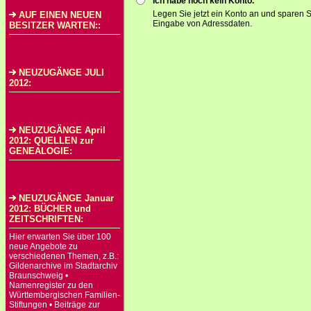
Ich habe noch kein Konto.
Legen Sie jetzt ein Konto an und sparen S
AUF EINEN NEUEN
Eingabe von Adressdaten.
BESITZER WARTEN::
NEUZUGÄNGE JULI
2012:
NEUZUGÄNGE April
2012: QUELLEN zur
GENEALOGIE:
NEUZUGÄNGE Januar
2012: BÜCHER und
ZEITSCHRIFTEN:
Hier erwarten Sie über 100
neue Angebote zu
verschiedenen Themen, z.B.:
Gildenarchive im Stadtarchiv
Braunschweig •
Namenregister zu den
Württembergischen Familien-
Stiftungen • Beiträge zur