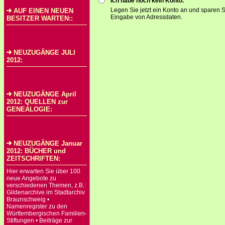
Ich habe noch kein Konto.
Legen Sie jetzt ein Konto an und sparen S
AUF EINEN NEUEN
Eingabe von Adressdaten.
BESITZER WARTEN::
NEUZUGÄNGE JULI
2012:
NEUZUGÄNGE April
2012: QUELLEN zur
GENEALOGIE:
NEUZUGÄNGE Januar
2012: BÜCHER und
ZEITSCHRIFTEN:
Hier erwarten Sie über 100
neue Angebote zu
verschiedenen Themen, z.B.:
Gildenarchive im Stadtarchiv
Braunschweig •
Namenregister zu den
Württembergischen Familien-
Stiftungen • Beiträge zur