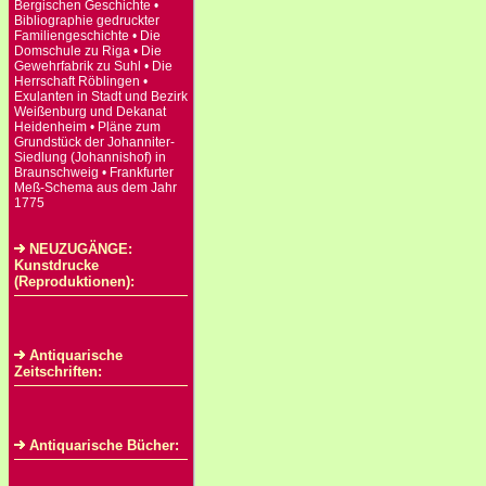
Bergischen Geschichte •
Bibliographie gedruckter
Familiengeschichte • Die
Domschule zu Riga • Die
Gewehrfabrik zu Suhl • Die
Herrschaft Röblingen •
Exulanten in Stadt und Bezirk
Weißenburg und Dekanat
Heidenheim • Pläne zum
Grundstück der Johanniter-
Siedlung (Johannishof) in
Braunschweig • Frankfurter
Meß-Schema aus dem Jahr
1775
NEUZUGÄNGE:
Kunstdrucke
(Reproduktionen):
Antiquarische
Zeitschriften:
Antiquarische Bücher: