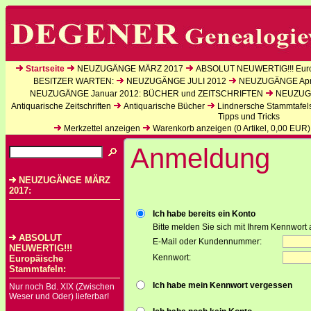
Startseite
NEUZUGÄNGE MÄRZ 2017
ABSOLUT NEUWERTIG!!! Euro
BESITZER WARTEN:
NEUZUGÄNGE JULI 2012
NEUZUGÄNGE Apri
NEUZUGÄNGE Januar 2012: BÜCHER und ZEITSCHRIFTEN
NEUZUGÄ
Antiquarische Zeitschriften
Antiquarische Bücher
Lindnersche Stammtafel
Tipps und Tricks
Merkzettel anzeigen
Warenkorb anzeigen (
0
Artikel,
0,00
EUR)
Anmeldung
NEUZUGÄNGE MÄRZ
2017:
Ich habe bereits ein Konto
Bitte melden Sie sich mit Ihrem Kennwort 
ABSOLUT
E-Mail oder Kundennummer:
NEUWERTIG!!!
Kennwort:
Europäische
Stammtafeln:
Ich habe mein Kennwort vergessen
Nur noch Bd. XIX (Zwischen
Weser und Oder) lieferbar!