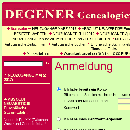
Startseite
NEUZUGÄNGE MÄRZ 2017
ABSOLUT NEUWERTIG!!! Euro
BESITZER WARTEN:
NEUZUGÄNGE JULI 2012
NEUZUGÄNGE Apri
NEUZUGÄNGE Januar 2012: BÜCHER und ZEITSCHRIFTEN
NEUZUGÄ
Antiquarische Zeitschriften
Antiquarische Bücher
Lindnersche Stammtafel
Tipps und Tricks
Merkzettel anzeigen
Warenkorb anzeigen (
0
Artikel,
0,00
EUR)
Anmeldung
NEUZUGÄNGE MÄRZ
2017:
Ich habe bereits ein Konto
Bitte melden Sie sich mit Ihrem Kennwort 
ABSOLUT
E-Mail oder Kundennummer:
NEUWERTIG!!!
Kennwort:
Europäische
Stammtafeln:
Ich habe mein Kennwort vergessen
Nur noch Bd. XIX (Zwischen
Weser und Oder) lieferbar!