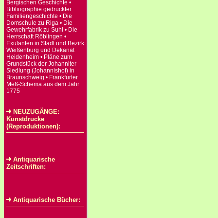
Bergischen Geschichte •
Bibliographie gedruckter
Familiengeschichte • Die
Domschule zu Riga • Die
Gewehrfabrik zu Suhl • Die
Herrschaft Röblingen •
Exulanten in Stadt und Bezirk
Weißenburg und Dekanat
Heidenheim • Pläne zum
Grundstück der Johanniter-
Siedlung (Johannishof) in
Braunschweig • Frankfurter
Meß-Schema aus dem Jahr
1775
NEUZUGÄNGE:
Kunstdrucke
(Reproduktionen):
Antiquarische
Zeitschriften:
Antiquarische Bücher: