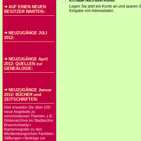
Ich habe noch kein Konto.
Legen Sie jetzt ein Konto an und sparen S
AUF EINEN NEUEN
Eingabe von Adressdaten.
BESITZER WARTEN::
NEUZUGÄNGE JULI
2012:
NEUZUGÄNGE April
2012: QUELLEN zur
GENEALOGIE:
NEUZUGÄNGE Januar
2012: BÜCHER und
ZEITSCHRIFTEN:
Hier erwarten Sie über 100
neue Angebote zu
verschiedenen Themen, z.B.:
Gildenarchive im Stadtarchiv
Braunschweig •
Namenregister zu den
Württembergischen Familien-
Stiftungen • Beiträge zur