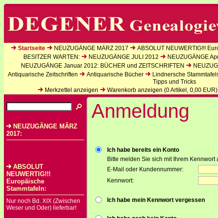
Startseite
NEUZUGÄNGE MÄRZ 2017
ABSOLUT NEUWERTIG!!! Euro
BESITZER WARTEN:
NEUZUGÄNGE JULI 2012
NEUZUGÄNGE Apri
NEUZUGÄNGE Januar 2012: BÜCHER und ZEITSCHRIFTEN
NEUZUGÄ
Antiquarische Zeitschriften
Antiquarische Bücher
Lindnersche Stammtafel
Tipps und Tricks
Merkzettel anzeigen
Warenkorb anzeigen (
0
Artikel,
0,00
EUR)
Anmeldung
NEUZUGÄNGE MÄRZ
2017:
Ich habe bereits ein Konto
Bitte melden Sie sich mit Ihrem Kennwort 
ABSOLUT
E-Mail oder Kundennummer:
NEUWERTIG!!!
Kennwort:
Europäische
Stammtafeln:
Ich habe mein Kennwort vergessen
Nur noch Bd. XIX (Zwischen
Weser und Oder) lieferbar!