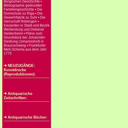
Bergischen Geschichte •
Bibliographie gedruckter
Familiengeschichte • Die
Domschule zu Riga • Die
Gewehrfabrik zu Suhl • Die
Herrschaft Röblingen •
Exulanten in Stadt und Bezirk
Weißenburg und Dekanat
Heidenheim • Pläne zum
Grundstück der Johanniter-
Siedlung (Johannishof) in
Braunschweig • Frankfurter
Meß-Schema aus dem Jahr
1775
NEUZUGÄNGE:
Kunstdrucke
(Reproduktionen):
Antiquarische
Zeitschriften:
Antiquarische Bücher: