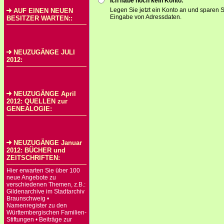
Ich habe noch kein Konto.
Legen Sie jetzt ein Konto an und sparen S
AUF EINEN NEUEN
Eingabe von Adressdaten.
BESITZER WARTEN::
NEUZUGÄNGE JULI
2012:
NEUZUGÄNGE April
2012: QUELLEN zur
GENEALOGIE:
NEUZUGÄNGE Januar
2012: BÜCHER und
ZEITSCHRIFTEN:
Hier erwarten Sie über 100
neue Angebote zu
verschiedenen Themen, z.B.:
Gildenarchive im Stadtarchiv
Braunschweig •
Namenregister zu den
Württembergischen Familien-
Stiftungen • Beiträge zur