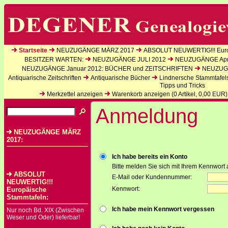
Startseite
NEUZUGÄNGE MÄRZ 2017
ABSOLUT NEUWERTIG!!! Euro
BESITZER WARTEN:
NEUZUGÄNGE JULI 2012
NEUZUGÄNGE Apri
NEUZUGÄNGE Januar 2012: BÜCHER und ZEITSCHRIFTEN
NEUZUGÄ
Antiquarische Zeitschriften
Antiquarische Bücher
Lindnersche Stammtafel
Tipps und Tricks
Merkzettel anzeigen
Warenkorb anzeigen (
0
Artikel,
0,00
EUR)
Anmeldung
NEUZUGÄNGE MÄRZ
2017:
Ich habe bereits ein Konto
Bitte melden Sie sich mit Ihrem Kennwort 
ABSOLUT
E-Mail oder Kundennummer:
NEUWERTIG!!!
Kennwort:
Europäische
Stammtafeln:
Ich habe mein Kennwort vergessen
Nur noch Bd. XIX (Zwischen
Weser und Oder) lieferbar!