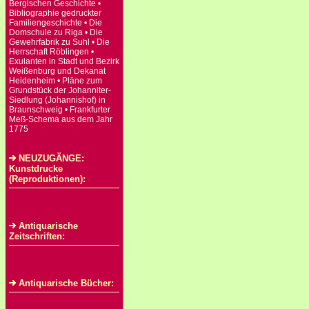
Bergischen Geschichte •
Bibliographie gedruckter
Familiengeschichte • Die
Domschule zu Riga • Die
Gewehrfabrik zu Suhl • Die
Herrschaft Röblingen •
Exulanten in Stadt und Bezirk
Weißenburg und Dekanat
Heidenheim • Pläne zum
Grundstück der Johanniter-
Siedlung (Johannishof) in
Braunschweig • Frankfurter
Meß-Schema aus dem Jahr
1775
NEUZUGÄNGE:
Kunstdrucke
(Reproduktionen):
Antiquarische
Zeitschriften:
Antiquarische Bücher: