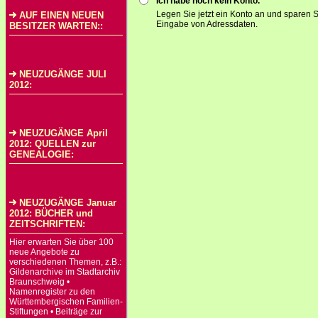
Ich habe noch kein Konto.
Legen Sie jetzt ein Konto an und sparen S
AUF EINEN NEUEN
Eingabe von Adressdaten.
BESITZER WARTEN::
NEUZUGÄNGE JULI
2012:
NEUZUGÄNGE April
2012: QUELLEN zur
GENEALOGIE:
NEUZUGÄNGE Januar
2012: BÜCHER und
ZEITSCHRIFTEN:
Hier erwarten Sie über 100
neue Angebote zu
verschiedenen Themen, z.B.:
Gildenarchive im Stadtarchiv
Braunschweig •
Namenregister zu den
Württembergischen Familien-
Stiftungen • Beiträge zur