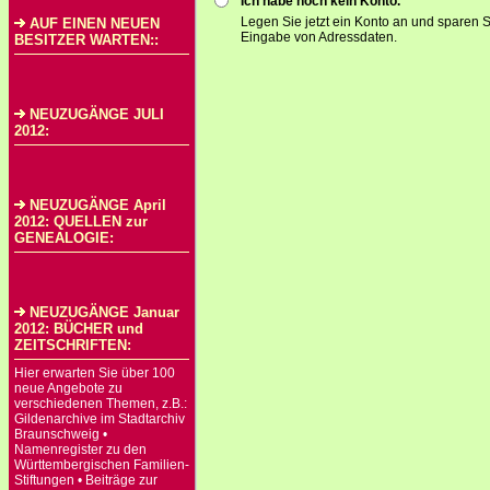
Ich habe noch kein Konto.
Legen Sie jetzt ein Konto an und sparen S
AUF EINEN NEUEN
Eingabe von Adressdaten.
BESITZER WARTEN::
NEUZUGÄNGE JULI
2012:
NEUZUGÄNGE April
2012: QUELLEN zur
GENEALOGIE:
NEUZUGÄNGE Januar
2012: BÜCHER und
ZEITSCHRIFTEN:
Hier erwarten Sie über 100
neue Angebote zu
verschiedenen Themen, z.B.:
Gildenarchive im Stadtarchiv
Braunschweig •
Namenregister zu den
Württembergischen Familien-
Stiftungen • Beiträge zur