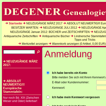
Startseite
NEUZUGÄNGE MÄRZ 2017
ABSOLUT NEUWERTIG!!! Euro
BESITZER WARTEN:
NEUZUGÄNGE JULI 2012
NEUZUGÄNGE Apri
NEUZUGÄNGE Januar 2012: BÜCHER und ZEITSCHRIFTEN
NEUZUGÄ
Antiquarische Zeitschriften
Antiquarische Bücher
Lindnersche Stammtafel
Tipps und Tricks
Merkzettel anzeigen
Warenkorb anzeigen (
0
Artikel,
0,00
EUR)
Anmeldung
NEUZUGÄNGE MÄRZ
2017:
Ich habe bereits ein Konto
Bitte melden Sie sich mit Ihrem Kennwort 
ABSOLUT
E-Mail oder Kundennummer:
NEUWERTIG!!!
Kennwort:
Europäische
Stammtafeln:
Ich habe mein Kennwort vergessen
Nur noch Bd. XIX (Zwischen
Weser und Oder) lieferbar!