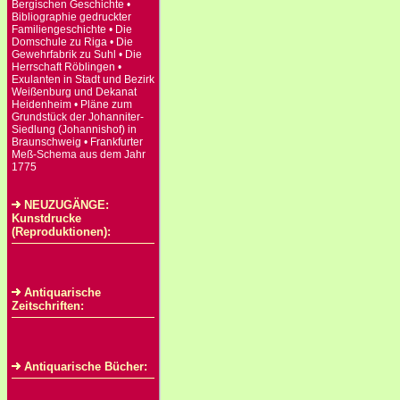
Bergischen Geschichte •
Bibliographie gedruckter
Familiengeschichte • Die
Domschule zu Riga • Die
Gewehrfabrik zu Suhl • Die
Herrschaft Röblingen •
Exulanten in Stadt und Bezirk
Weißenburg und Dekanat
Heidenheim • Pläne zum
Grundstück der Johanniter-
Siedlung (Johannishof) in
Braunschweig • Frankfurter
Meß-Schema aus dem Jahr
1775
NEUZUGÄNGE:
Kunstdrucke
(Reproduktionen):
Antiquarische
Zeitschriften:
Antiquarische Bücher: