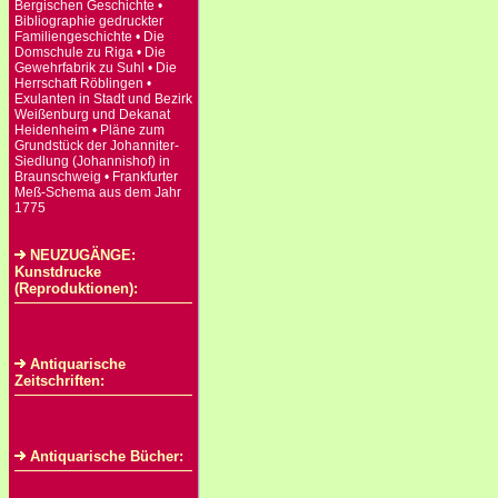
Bergischen Geschichte •
Bibliographie gedruckter
Familiengeschichte • Die
Domschule zu Riga • Die
Gewehrfabrik zu Suhl • Die
Herrschaft Röblingen •
Exulanten in Stadt und Bezirk
Weißenburg und Dekanat
Heidenheim • Pläne zum
Grundstück der Johanniter-
Siedlung (Johannishof) in
Braunschweig • Frankfurter
Meß-Schema aus dem Jahr
1775
NEUZUGÄNGE:
Kunstdrucke
(Reproduktionen):
Antiquarische
Zeitschriften:
Antiquarische Bücher: