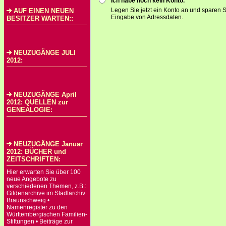
Ich habe noch kein Konto.
Legen Sie jetzt ein Konto an und sparen S
AUF EINEN NEUEN
Eingabe von Adressdaten.
BESITZER WARTEN::
NEUZUGÄNGE JULI
2012:
NEUZUGÄNGE April
2012: QUELLEN zur
GENEALOGIE:
NEUZUGÄNGE Januar
2012: BÜCHER und
ZEITSCHRIFTEN:
Hier erwarten Sie über 100
neue Angebote zu
verschiedenen Themen, z.B.:
Gildenarchive im Stadtarchiv
Braunschweig •
Namenregister zu den
Württembergischen Familien-
Stiftungen • Beiträge zur