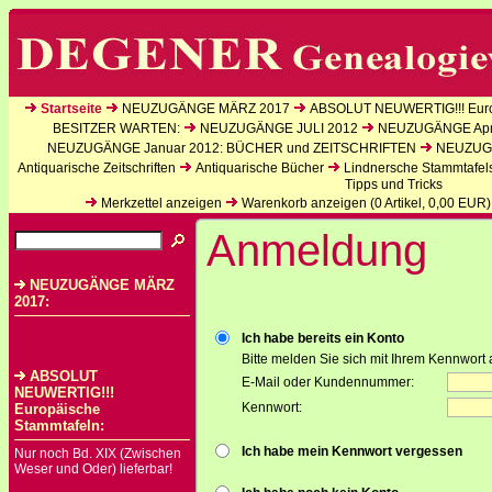
Startseite
NEUZUGÄNGE MÄRZ 2017
ABSOLUT NEUWERTIG!!! Euro
BESITZER WARTEN:
NEUZUGÄNGE JULI 2012
NEUZUGÄNGE Apri
NEUZUGÄNGE Januar 2012: BÜCHER und ZEITSCHRIFTEN
NEUZUGÄ
Antiquarische Zeitschriften
Antiquarische Bücher
Lindnersche Stammtafel
Tipps und Tricks
Merkzettel anzeigen
Warenkorb anzeigen (
0
Artikel,
0,00
EUR)
Anmeldung
NEUZUGÄNGE MÄRZ
2017:
Ich habe bereits ein Konto
Bitte melden Sie sich mit Ihrem Kennwort 
ABSOLUT
E-Mail oder Kundennummer:
NEUWERTIG!!!
Kennwort:
Europäische
Stammtafeln:
Ich habe mein Kennwort vergessen
Nur noch Bd. XIX (Zwischen
Weser und Oder) lieferbar!