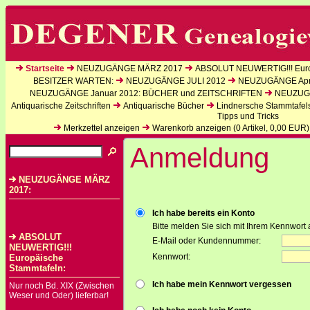
Startseite
NEUZUGÄNGE MÄRZ 2017
ABSOLUT NEUWERTIG!!! Euro
BESITZER WARTEN:
NEUZUGÄNGE JULI 2012
NEUZUGÄNGE Apri
NEUZUGÄNGE Januar 2012: BÜCHER und ZEITSCHRIFTEN
NEUZUGÄ
Antiquarische Zeitschriften
Antiquarische Bücher
Lindnersche Stammtafel
Tipps und Tricks
Merkzettel anzeigen
Warenkorb anzeigen (
0
Artikel,
0,00
EUR)
Anmeldung
NEUZUGÄNGE MÄRZ
2017:
Ich habe bereits ein Konto
Bitte melden Sie sich mit Ihrem Kennwort 
ABSOLUT
E-Mail oder Kundennummer:
NEUWERTIG!!!
Kennwort:
Europäische
Stammtafeln:
Ich habe mein Kennwort vergessen
Nur noch Bd. XIX (Zwischen
Weser und Oder) lieferbar!