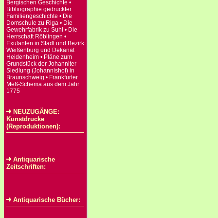
Bergischen Geschichte •
Bibliographie gedruckter
Familiengeschichte • Die
Domschule zu Riga • Die
Gewehrfabrik zu Suhl • Die
Herrschaft Röblingen •
Exulanten in Stadt und Bezirk
Weißenburg und Dekanat
Heidenheim • Pläne zum
Grundstück der Johanniter-
Siedlung (Johannishof) in
Braunschweig • Frankfurter
Meß-Schema aus dem Jahr
1775
NEUZUGÄNGE:
Kunstdrucke
(Reproduktionen):
Antiquarische
Zeitschriften:
Antiquarische Bücher: