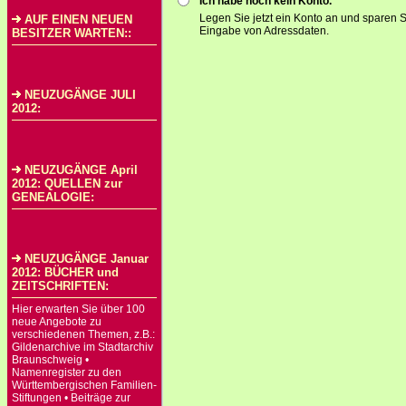
Ich habe noch kein Konto.
Legen Sie jetzt ein Konto an und sparen S
AUF EINEN NEUEN
Eingabe von Adressdaten.
BESITZER WARTEN::
NEUZUGÄNGE JULI
2012:
NEUZUGÄNGE April
2012: QUELLEN zur
GENEALOGIE:
NEUZUGÄNGE Januar
2012: BÜCHER und
ZEITSCHRIFTEN:
Hier erwarten Sie über 100
neue Angebote zu
verschiedenen Themen, z.B.:
Gildenarchive im Stadtarchiv
Braunschweig •
Namenregister zu den
Württembergischen Familien-
Stiftungen • Beiträge zur