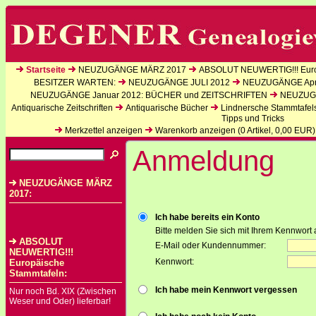
Startseite
NEUZUGÄNGE MÄRZ 2017
ABSOLUT NEUWERTIG!!! Euro
BESITZER WARTEN:
NEUZUGÄNGE JULI 2012
NEUZUGÄNGE Apri
NEUZUGÄNGE Januar 2012: BÜCHER und ZEITSCHRIFTEN
NEUZUGÄ
Antiquarische Zeitschriften
Antiquarische Bücher
Lindnersche Stammtafel
Tipps und Tricks
Merkzettel anzeigen
Warenkorb anzeigen (
0
Artikel,
0,00
EUR)
Anmeldung
NEUZUGÄNGE MÄRZ
2017:
Ich habe bereits ein Konto
Bitte melden Sie sich mit Ihrem Kennwort 
ABSOLUT
E-Mail oder Kundennummer:
NEUWERTIG!!!
Kennwort:
Europäische
Stammtafeln:
Ich habe mein Kennwort vergessen
Nur noch Bd. XIX (Zwischen
Weser und Oder) lieferbar!