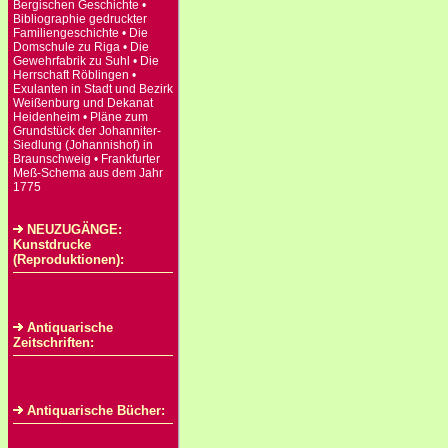
Bergischen Geschichte •
Bibliographie gedruckter
Familiengeschichte • Die
Domschule zu Riga • Die
Gewehrfabrik zu Suhl • Die
Herrschaft Röblingen •
Exulanten in Stadt und Bezirk
Weißenburg und Dekanat
Heidenheim • Pläne zum
Grundstück der Johanniter-
Siedlung (Johannishof) in
Braunschweig • Frankfurter
Meß-Schema aus dem Jahr
1775
NEUZUGÄNGE:
Kunstdrucke
(Reproduktionen):
Antiquarische
Zeitschriften:
Antiquarische Bücher: