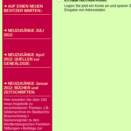
Ich habe noch kein Konto.
Legen Sie jetzt ein Konto an und sparen S
AUF EINEN NEUEN
Eingabe von Adressdaten.
BESITZER WARTEN::
NEUZUGÄNGE JULI
2012:
NEUZUGÄNGE April
2012: QUELLEN zur
GENEALOGIE:
NEUZUGÄNGE Januar
2012: BÜCHER und
ZEITSCHRIFTEN:
Hier erwarten Sie über 100
neue Angebote zu
verschiedenen Themen, z.B.:
Gildenarchive im Stadtarchiv
Braunschweig •
Namenregister zu den
Württembergischen Familien-
Stiftungen • Beiträge zur