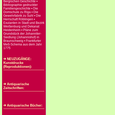
Bergischen Geschichte •
Bibliographie gedruckter
Familiengeschichte • Die
Domschule zu Riga • Die
Gewehrfabrik zu Suhl • Die
Herrschaft Röblingen •
Exulanten in Stadt und Bezirk
Weißenburg und Dekanat
Heidenheim • Pläne zum
Grundstück der Johanniter-
Siedlung (Johannishof) in
Braunschweig • Frankfurter
Meß-Schema aus dem Jahr
1775
NEUZUGÄNGE:
Kunstdrucke
(Reproduktionen):
Antiquarische
Zeitschriften:
Antiquarische Bücher: