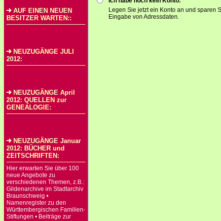
Ich habe noch kein Konto.
Legen Sie jetzt ein Konto an und sparen S
AUF EINEN NEUEN
Eingabe von Adressdaten.
BESITZER WARTEN::
NEUZUGÄNGE JULI
2012:
NEUZUGÄNGE April
2012: QUELLEN zur
GENEALOGIE:
NEUZUGÄNGE Januar
2012: BÜCHER und
ZEITSCHRIFTEN:
Hier erwarten Sie über 100
neue Angebote zu
verschiedenen Themen, z.B.:
Gildenarchive im Stadtarchiv
Braunschweig •
Namenregister zu den
Württembergischen Familien-
Stiftungen • Beiträge zur