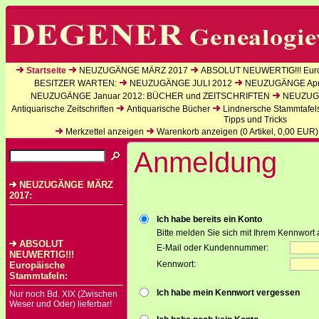
Startseite
NEUZUGÄNGE MÄRZ 2017
ABSOLUT NEUWERTIG!!! Euro
BESITZER WARTEN:
NEUZUGÄNGE JULI 2012
NEUZUGÄNGE Apri
NEUZUGÄNGE Januar 2012: BÜCHER und ZEITSCHRIFTEN
NEUZUGÄ
Antiquarische Zeitschriften
Antiquarische Bücher
Lindnersche Stammtafel
Tipps und Tricks
Merkzettel anzeigen
Warenkorb anzeigen (
0
Artikel,
0,00
EUR)
Anmeldung
NEUZUGÄNGE MÄRZ
2017:
Ich habe bereits ein Konto
Bitte melden Sie sich mit Ihrem Kennwort 
ABSOLUT
E-Mail oder Kundennummer:
NEUWERTIG!!!
Kennwort:
Europäische
Stammtafeln:
Ich habe mein Kennwort vergessen
Nur noch Bd. XIX (Zwischen
Weser und Oder) lieferbar!