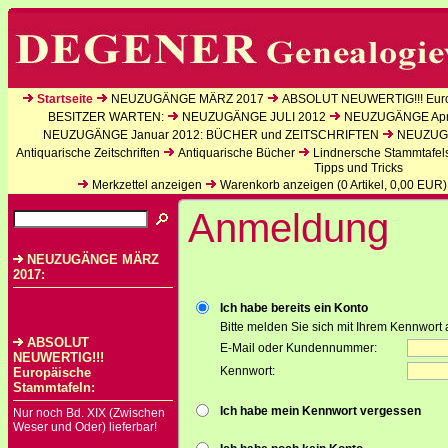
Startseite
NEUZUGÄNGE MÄRZ 2017
ABSOLUT NEUWERTIG!!! Euro
BESITZER WARTEN:
NEUZUGÄNGE JULI 2012
NEUZUGÄNGE Apri
NEUZUGÄNGE Januar 2012: BÜCHER und ZEITSCHRIFTEN
NEUZUGÄ
Antiquarische Zeitschriften
Antiquarische Bücher
Lindnersche Stammtafel
Tipps und Tricks
Merkzettel anzeigen
Warenkorb anzeigen (
0
Artikel,
0,00
EUR)
Anmeldung
NEUZUGÄNGE MÄRZ
2017:
Ich habe bereits ein Konto
Bitte melden Sie sich mit Ihrem Kennwort 
ABSOLUT
E-Mail oder Kundennummer:
NEUWERTIG!!!
Kennwort:
Europäische
Stammtafeln:
Ich habe mein Kennwort vergessen
Nur noch Bd. XIX (Zwischen
Weser und Oder) lieferbar!