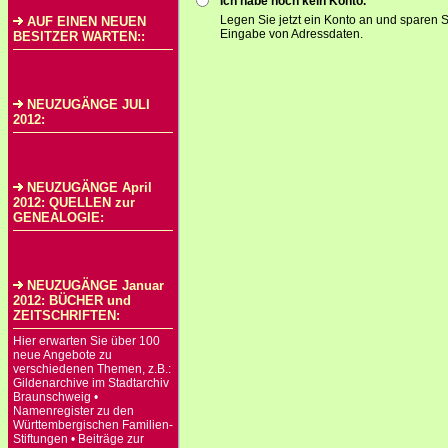
Ich habe noch kein Konto.
Legen Sie jetzt ein Konto an und sparen S
AUF EINEN NEUEN
Eingabe von Adressdaten.
BESITZER WARTEN::
NEUZUGÄNGE JULI
2012:
NEUZUGÄNGE April
2012: QUELLEN zur
GENEALOGIE:
NEUZUGÄNGE Januar
2012: BÜCHER und
ZEITSCHRIFTEN:
Hier erwarten Sie über 100
neue Angebote zu
verschiedenen Themen, z.B.:
Gildenarchive im Stadtarchiv
Braunschweig •
Namenregister zu den
Württembergischen Familien-
Stiftungen • Beiträge zur