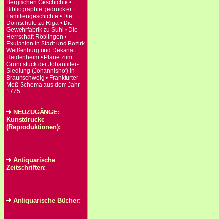
Bergischen Geschichte •
Bibliographie gedruckter
Familiengeschichte • Die
Domschule zu Riga • Die
Gewehrfabrik zu Suhl • Die
Herrschaft Röblingen •
Exulanten in Stadt und Bezirk
Weißenburg und Dekanat
Heidenheim • Pläne zum
Grundstück der Johanniter-
Siedlung (Johannishof) in
Braunschweig • Frankfurter
Meß-Schema aus dem Jahr
1775
NEUZUGÄNGE:
Kunstdrucke
(Reproduktionen):
Antiquarische
Zeitschriften:
Antiquarische Bücher: