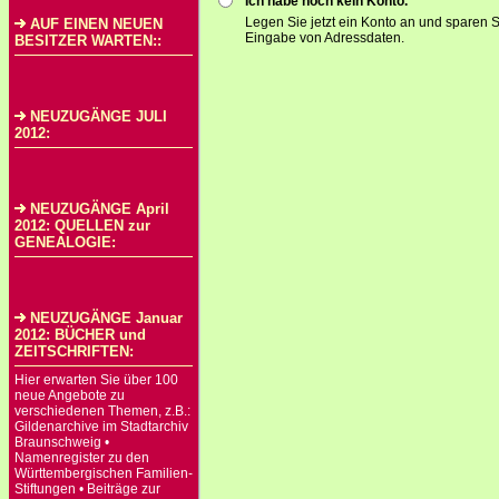
Ich habe noch kein Konto.
Legen Sie jetzt ein Konto an und sparen S
AUF EINEN NEUEN
Eingabe von Adressdaten.
BESITZER WARTEN::
NEUZUGÄNGE JULI
2012:
NEUZUGÄNGE April
2012: QUELLEN zur
GENEALOGIE:
NEUZUGÄNGE Januar
2012: BÜCHER und
ZEITSCHRIFTEN:
Hier erwarten Sie über 100
neue Angebote zu
verschiedenen Themen, z.B.:
Gildenarchive im Stadtarchiv
Braunschweig •
Namenregister zu den
Württembergischen Familien-
Stiftungen • Beiträge zur