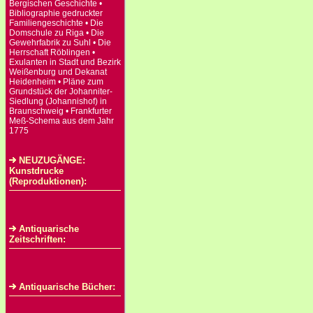
Bergischen Geschichte •
Bibliographie gedruckter
Familiengeschichte • Die
Domschule zu Riga • Die
Gewehrfabrik zu Suhl • Die
Herrschaft Röblingen •
Exulanten in Stadt und Bezirk
Weißenburg und Dekanat
Heidenheim • Pläne zum
Grundstück der Johanniter-
Siedlung (Johannishof) in
Braunschweig • Frankfurter
Meß-Schema aus dem Jahr
1775
NEUZUGÄNGE:
Kunstdrucke
(Reproduktionen):
Antiquarische
Zeitschriften:
Antiquarische Bücher: