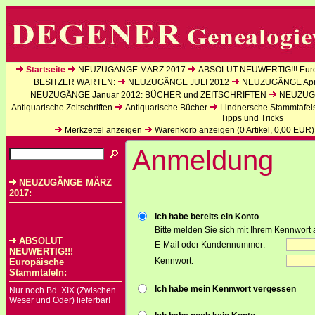
Startseite
NEUZUGÄNGE MÄRZ 2017
ABSOLUT NEUWERTIG!!! Euro
BESITZER WARTEN:
NEUZUGÄNGE JULI 2012
NEUZUGÄNGE Apri
NEUZUGÄNGE Januar 2012: BÜCHER und ZEITSCHRIFTEN
NEUZUGÄ
Antiquarische Zeitschriften
Antiquarische Bücher
Lindnersche Stammtafel
Tipps und Tricks
Merkzettel anzeigen
Warenkorb anzeigen (
0
Artikel,
0,00
EUR)
Anmeldung
NEUZUGÄNGE MÄRZ
2017:
Ich habe bereits ein Konto
Bitte melden Sie sich mit Ihrem Kennwort 
ABSOLUT
E-Mail oder Kundennummer:
NEUWERTIG!!!
Kennwort:
Europäische
Stammtafeln:
Ich habe mein Kennwort vergessen
Nur noch Bd. XIX (Zwischen
Weser und Oder) lieferbar!