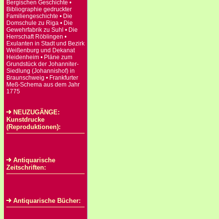
Bergischen Geschichte •
Bibliographie gedruckter
Familiengeschichte • Die
Domschule zu Riga • Die
Gewehrfabrik zu Suhl • Die
Herrschaft Röblingen •
Exulanten in Stadt und Bezirk
Weißenburg und Dekanat
Heidenheim • Pläne zum
Grundstück der Johanniter-
Siedlung (Johannishof) in
Braunschweig • Frankfurter
Meß-Schema aus dem Jahr
1775
NEUZUGÄNGE:
Kunstdrucke
(Reproduktionen):
Antiquarische
Zeitschriften:
Antiquarische Bücher: