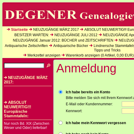
Startseite
NEUZUGÄNGE MÄRZ 2017
ABSOLUT NEUWERTIG!!! Euro
BESITZER WARTEN:
NEUZUGÄNGE JULI 2012
NEUZUGÄNGE Apri
NEUZUGÄNGE Januar 2012: BÜCHER und ZEITSCHRIFTEN
NEUZUGÄ
Antiquarische Zeitschriften
Antiquarische Bücher
Lindnersche Stammtafel
Tipps und Tricks
Merkzettel anzeigen
Warenkorb anzeigen (
0
Artikel,
0,00
EUR)
Anmeldung
NEUZUGÄNGE MÄRZ
2017:
Ich habe bereits ein Konto
Bitte melden Sie sich mit Ihrem Kennwort 
ABSOLUT
E-Mail oder Kundennummer:
NEUWERTIG!!!
Kennwort:
Europäische
Stammtafeln:
Ich habe mein Kennwort vergessen
Nur noch Bd. XIX (Zwischen
Weser und Oder) lieferbar!