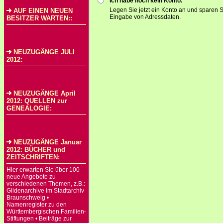
Ich habe noch kein Konto.
Legen Sie jetzt ein Konto an und sparen S
AUF EINEN NEUEN
Eingabe von Adressdaten.
BESITZER WARTEN::
NEUZUGÄNGE JULI
2012:
NEUZUGÄNGE April
2012: QUELLEN zur
GENEALOGIE:
NEUZUGÄNGE Januar
2012: BÜCHER und
ZEITSCHRIFTEN:
Hier erwarten Sie über 100
neue Angebote zu
verschiedenen Themen, z.B.:
Gildenarchive im Stadtarchiv
Braunschweig •
Namenregister zu den
Württembergischen Familien-
Stiftungen • Beiträge zur