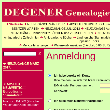
Startseite
NEUZUGÄNGE MÄRZ 2017
ABSOLUT NEUWERTIG!!! Euro
BESITZER WARTEN:
NEUZUGÄNGE JULI 2012
NEUZUGÄNGE Apri
NEUZUGÄNGE Januar 2012: BÜCHER und ZEITSCHRIFTEN
NEUZUGÄ
Antiquarische Zeitschriften
Antiquarische Bücher
Lindnersche Stammtafel
Tipps und Tricks
Merkzettel anzeigen
Warenkorb anzeigen (
0
Artikel,
0,00
EUR)
Anmeldung
NEUZUGÄNGE MÄRZ
2017:
Ich habe bereits ein Konto
Bitte melden Sie sich mit Ihrem Kennwort 
ABSOLUT
E-Mail oder Kundennummer:
NEUWERTIG!!!
Kennwort:
Europäische
Stammtafeln:
Ich habe mein Kennwort vergessen
Nur noch Bd. XIX (Zwischen
Weser und Oder) lieferbar!