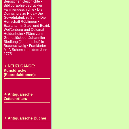
Bergischen Geschichte •
Bibliographie gedruckter
Familiengeschichte • Die
Domschule zu Riga • Die
Gewehrfabrik zu Suhl • Die
Herrschaft Röblingen •
Exulanten in Stadt und Bezirk
Weißenburg und Dekanat
Heidenheim • Pläne zum
Grundstück der Johanniter-
Siedlung (Johannishof) in
Braunschweig • Frankfurter
Meß-Schema aus dem Jahr
1775
NEUZUGÄNGE:
Kunstdrucke
(Reproduktionen):
Antiquarische
Zeitschriften:
Antiquarische Bücher: