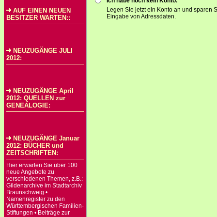
Ich habe noch kein Konto.
Legen Sie jetzt ein Konto an und sparen S
AUF EINEN NEUEN
Eingabe von Adressdaten.
BESITZER WARTEN::
NEUZUGÄNGE JULI
2012:
NEUZUGÄNGE April
2012: QUELLEN zur
GENEALOGIE:
NEUZUGÄNGE Januar
2012: BÜCHER und
ZEITSCHRIFTEN:
Hier erwarten Sie über 100
neue Angebote zu
verschiedenen Themen, z.B.:
Gildenarchive im Stadtarchiv
Braunschweig •
Namenregister zu den
Württembergischen Familien-
Stiftungen • Beiträge zur